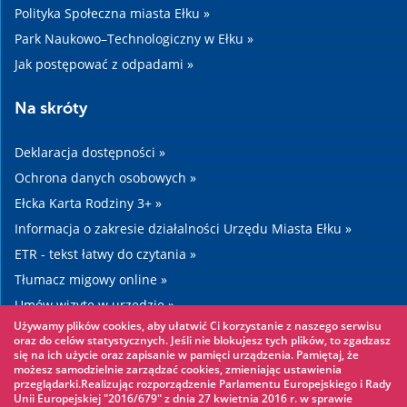
Polityka Społeczna miasta Ełku »
Park Naukowo–Technologiczny w Ełku »
Jak postępować z odpadami »
Na skróty
Deklaracja dostępności »
Ochrona danych osobowych »
Ełcka Karta Rodziny 3+ »
Informacja o zakresie działalności Urzędu Miasta Ełku »
ETR - tekst łatwy do czytania »
Tłumacz migowy online »
Umów wizytę w urzędzie »
Używamy plików cookies, aby ułatwić Ci korzystanie z naszego serwisu
Drogi »
oraz do celów statystycznych. Jeśli nie blokujesz tych plików, to zgadzasz
się na ich użycie oraz zapisanie w pamięci urządzenia. Pamiętaj, że
możesz samodzielnie zarządzać cookies, zmieniając ustawienia
Warto zobaczyć
przeglądarki.Realizując rozporządzenie Parlamentu Europejskiego i Rady
Unii Europejskiej "2016/679" z dnia 27 kwietnia 2016 r. w sprawie