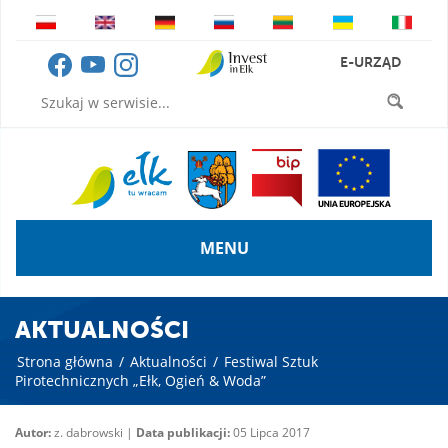
E-URZĄD
MENU
AKTUALNOŚCI
Strona główna
/
Aktualności
/
Festiwal Sztuk
Pirotechnicznych „Ełk, Ogień & Woda”
Autor:
z. dabrowski |
Data publikacji:
05 Lipca 2017