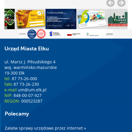
Urząd Miasta Ełku
ul. Marsz J. Piłsudskiego 4
woj. warmińsko-mazurskie
19-300 Ełk
tel.
87 73-26-000
faks
87 73-26-230
e-mail
um@um.elk.pl
NIP:
848-00-07-927
REGON:
000523287
Polecamy
Załatw sprawy urzędowe przez internet »