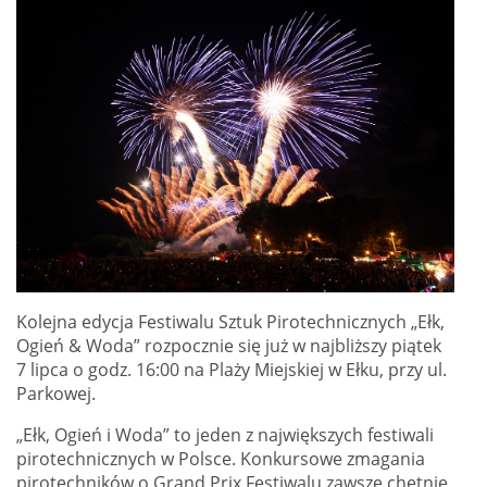
Kolejna edycja Festiwalu Sztuk Pirotechnicznych „Ełk,
Ogień & Woda” rozpocznie się już w najbliższy piątek
7 lipca o godz. 16:00 na Plaży Miejskiej w Ełku, przy ul.
Parkowej.
„Ełk, Ogień i Woda” to jeden z największych festiwali
pirotechnicznych w Polsce. Konkursowe zmagania
pirotechników o Grand Prix Festiwalu zawsze chętnie