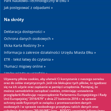
Park Naukowo–Technologiczny w Ełku »
Jak postępować z odpadami »
Na skróty
Deklaracja dostępności »
Ochrona danych osobowych »
Ełcka Karta Rodziny 3+ »
Informacja o zakresie działalności Urzędu Miasta Ełku »
ETR - tekst łatwy do czytania »
Tłumacz migowy online »
Umów wizytę w urzędzie »
Używamy plików cookies, aby ułatwić Ci korzystanie z naszego serwisu
Drogi »
oraz do celów statystycznych. Jeśli nie blokujesz tych plików, to zgadzasz
się na ich użycie oraz zapisanie w pamięci urządzenia. Pamiętaj, że
możesz samodzielnie zarządzać cookies, zmieniając ustawienia
Warto zobaczyć
przeglądarki.Realizując rozporządzenie Parlamentu Europejskiego i Rady
Unii Europejskiej "2016/679" z dnia 27 kwietnia 2016 r. w sprawie
ochrony osób fizycznych w związku z przetwarzaniem danych
Park linowy »
osobowych i w sprawie swobodnego przepływu takich danych oraz
uchylenia dyrektywy "95/46/WE" (tzw. „RODO”) uprzejmie informujemy,