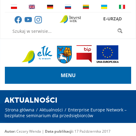
E-URZĄD
MENU
AKTUALNOŚCI
Strona główna
/
Aktualności
/
Enterprise Europe Network –
bezpłatne seminarium dla przedsiębiorców
Autor:
Cezary Wenda |
Data publikacji:
17 Października 2017