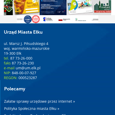
Urząd Miasta Ełku
ul. Marsz J. Piłsudskiego 4
woj. warmińsko-mazurskie
19-300 Ełk
tel.
87 73-26-000
faks
87 73-26-230
e-mail
um@um.elk.pl
NIP:
848-00-07-927
REGON:
000523287
Polecamy
Załatw sprawy urzędowe przez internet »
Polityka Społeczna miasta Ełku »