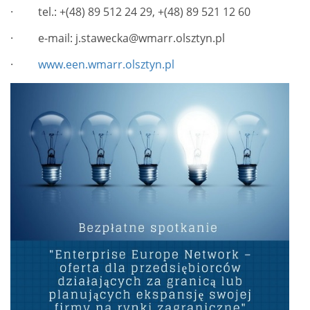
· tel.: +(48) 89 512 24 29, +(48) 89 521 12 60
· e-mail: j.stawecka@wmarr.olsztyn.pl
·
www.een.wmarr.olsztyn.pl