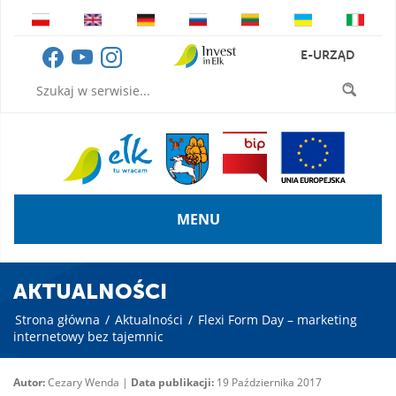
E-URZĄD
MENU
AKTUALNOŚCI
Strona główna
/
Aktualności
/
Flexi Form Day – marketing
internetowy bez tajemnic
Autor:
Cezary Wenda |
Data publikacji:
19 Października 2017