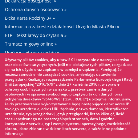
Deklaracja dostępności »
Ochrona danych osobowych »
Ełcka Karta Rodziny 3+ »
Informacja o zakresie działalności Urzędu Miasta Ełku »
ETR - tekst łatwy do czytania »
Tłumacz migowy online »
Umów wizytę w urzędzie »
Używamy plików cookies, aby ułatwić Ci korzystanie z naszego serwisu
Drogi »
oraz do celów statystycznych. Jeśli nie blokujesz tych plików, to zgadzasz
się na ich użycie oraz zapisanie w pamięci urządzenia. Pamiętaj, że
możesz samodzielnie zarządzać cookies, zmieniając ustawienia
Warto zobaczyć
przeglądarki.Realizując rozporządzenie Parlamentu Europejskiego i Rady
Unii Europejskiej "2016/679" z dnia 27 kwietnia 2016 r. w sprawie
ochrony osób fizycznych w związku z przetwarzaniem danych
Park linowy »
osobowych i w sprawie swobodnego przepływu takich danych oraz
uchylenia dyrektywy "95/46/WE" (tzw. „RODO”) uprzejmie informujemy,
Park Wodny »
że do przetwarzania wykorzystywane będą następujące dane: adres IP
Lodowisko »
twojego urządzenia, adres URL żądania, nazwa domeny, identyfikator
urządzenia, typ przeglądarki, język przeglądarki, liczba kliknięć, ilość
KINOECK »
czasu spędzonego na poszczególnych stronach, data i godzina
korzystania z serwisu, typ i wersja systemu operacyjnego, rozdzielczość
Muzeum »
ekranu, dane zbierane w dziennikach serwera, a także inne podobne
informacje.