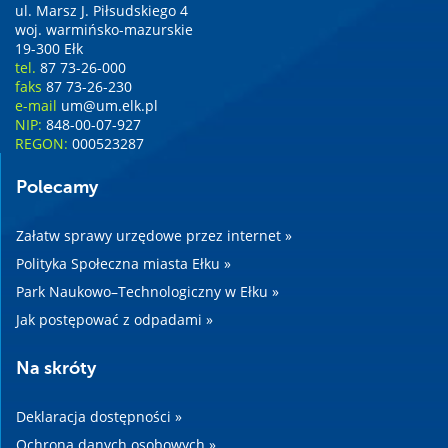
ul. Marsz J. Piłsudskiego 4
woj. warmińsko-mazurskie
19-300 Ełk
tel.
87 73-26-000
faks
87 73-26-230
e-mail
um@um.elk.pl
NIP:
848-00-07-927
REGON:
000523287
Polecamy
Załatw sprawy urzędowe przez internet »
Polityka Społeczna miasta Ełku »
Park Naukowo–Technologiczny w Ełku »
Jak postępować z odpadami »
Na skróty
Deklaracja dostępności »
Ochrona danych osobowych »