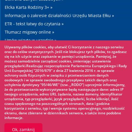
Ełcka Karta Rodziny 3+ »
Informacja o zakresie działalności Urzędu Miasta Ełku »
ETR - tekst łatwy do czytania »
Tłumacz migowy online »
Umów wizytę w urzędzie »
Używamy plików cookies, aby ułatwić Ci korzystanie z naszego serwisu
Drogi »
oraz do celów statystycznych. Jeśli nie blokujesz tych plików, to zgadzasz
się na ich użycie oraz zapisanie w pamięci urządzenia. Pamiętaj, że
możesz samodzielnie zarządzać cookies, zmieniając ustawienia
Warto zobaczyć
przeglądarki.Realizując rozporządzenie Parlamentu Europejskiego i Rady
Unii Europejskiej "2016/679" z dnia 27 kwietnia 2016 r. w sprawie
ochrony osób fizycznych w związku z przetwarzaniem danych
Park linowy »
osobowych i w sprawie swobodnego przepływu takich danych oraz
uchylenia dyrektywy "95/46/WE" (tzw. „RODO”) uprzejmie informujemy,
Park Wodny »
że do przetwarzania wykorzystywane będą następujące dane: adres IP
Lodowisko »
twojego urządzenia, adres URL żądania, nazwa domeny, identyfikator
urządzenia, typ przeglądarki, język przeglądarki, liczba kliknięć, ilość
KINOECK »
czasu spędzonego na poszczególnych stronach, data i godzina
korzystania z serwisu, typ i wersja systemu operacyjnego, rozdzielczość
Muzeum »
ekranu, dane zbierane w dziennikach serwera, a także inne podobne
informacje.
Ok, zamknij