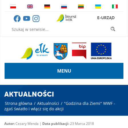
E-URZĄD
MENU
AKTUALNOŚCI
Strona główna
/
Aktualności
/
"Godzina dla Ziemi" WWF -
zgaś światło i włącz się do akcji
Autor:
Cezary Wenda |
Data publikacji:
23 Marca 2018