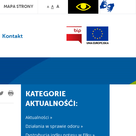
MAPA STRONY
A
A
A
Kontakt
KATEGORIE
AKTUALNOŚĆI:
Aktualności »
Działania w sprawie odoru »
Dystrybucja jodku potasu w Ełku »