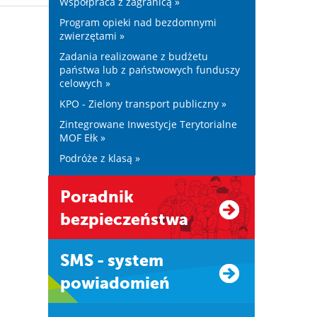
Współpraca z zagranicą »
Program opieki nad bezdomnymi
zwierzętami »
Zadania realizowane z budżetu
państwa lub z państwowych funduszy
celowych »
KPO - Zielony transport publiczny »
Zintegrowane Inwestycje Terytorialne
MOF Ełk »
Podróże z klasą »
Poradnik
bezpieczeństwa
SMS - system
powiadomień