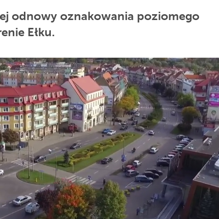
znej odnowy oznakowania poziomego
enie Ełku.