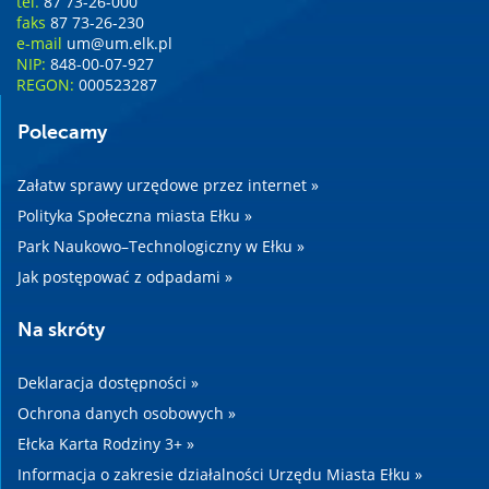
tel.
87 73-26-000
faks
87 73-26-230
e-mail
um@um.elk.pl
NIP:
848-00-07-927
REGON:
000523287
Polecamy
Załatw sprawy urzędowe przez internet »
Polityka Społeczna miasta Ełku »
Park Naukowo–Technologiczny w Ełku »
Jak postępować z odpadami »
Na skróty
Deklaracja dostępności »
Ochrona danych osobowych »
Ełcka Karta Rodziny 3+ »
Informacja o zakresie działalności Urzędu Miasta Ełku »