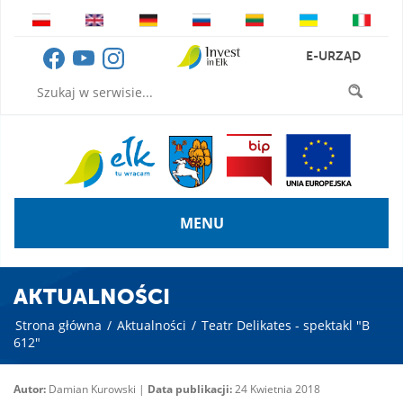
E-URZĄD
MENU
AKTUALNOŚCI
Strona główna
/
Aktualności
/
Teatr Delikates - spektakl "B
612"
Autor:
Damian Kurowski |
Data publikacji:
24 Kwietnia 2018