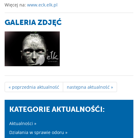
Więcej na:
www.eck.elk.pl
GALERIA ZDJĘĆ
« poprzednia aktualność
następna aktualność »
KATEGORIE AKTUALNOŚĆI:
Aktualności »
Działania w sprawie odoru »