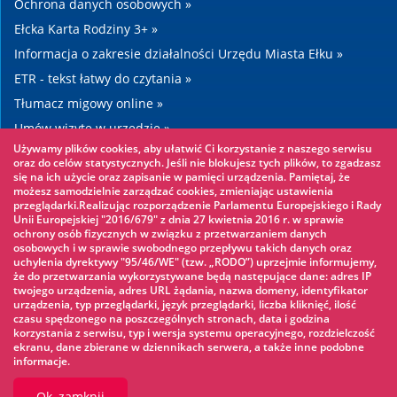
Ochrona danych osobowych »
Ełcka Karta Rodziny 3+ »
Informacja o zakresie działalności Urzędu Miasta Ełku »
ETR - tekst łatwy do czytania »
Tłumacz migowy online »
Umów wizytę w urzędzie »
Używamy plików cookies, aby ułatwić Ci korzystanie z naszego serwisu
Drogi »
oraz do celów statystycznych. Jeśli nie blokujesz tych plików, to zgadzasz
się na ich użycie oraz zapisanie w pamięci urządzenia. Pamiętaj, że
możesz samodzielnie zarządzać cookies, zmieniając ustawienia
Warto zobaczyć
przeglądarki.Realizując rozporządzenie Parlamentu Europejskiego i Rady
Unii Europejskiej "2016/679" z dnia 27 kwietnia 2016 r. w sprawie
ochrony osób fizycznych w związku z przetwarzaniem danych
Park linowy »
osobowych i w sprawie swobodnego przepływu takich danych oraz
uchylenia dyrektywy "95/46/WE" (tzw. „RODO”) uprzejmie informujemy,
Park Wodny »
że do przetwarzania wykorzystywane będą następujące dane: adres IP
Lodowisko »
twojego urządzenia, adres URL żądania, nazwa domeny, identyfikator
urządzenia, typ przeglądarki, język przeglądarki, liczba kliknięć, ilość
KINOECK »
czasu spędzonego na poszczególnych stronach, data i godzina
korzystania z serwisu, typ i wersja systemu operacyjnego, rozdzielczość
Muzeum »
ekranu, dane zbierane w dziennikach serwera, a także inne podobne
informacje.
Ok, zamknij