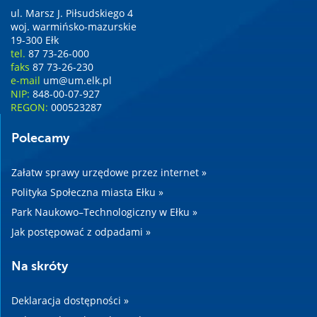
ul. Marsz J. Piłsudskiego 4
woj. warmińsko-mazurskie
19-300 Ełk
tel.
87 73-26-000
faks
87 73-26-230
e-mail
um@um.elk.pl
NIP:
848-00-07-927
REGON:
000523287
Polecamy
Załatw sprawy urzędowe przez internet »
Polityka Społeczna miasta Ełku »
Park Naukowo–Technologiczny w Ełku »
Jak postępować z odpadami »
Na skróty
Deklaracja dostępności »