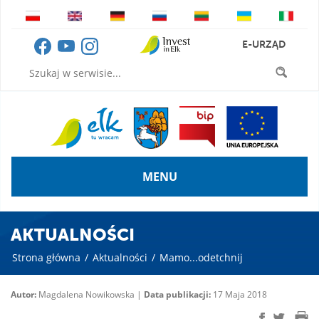
E-URZĄD
MENU
AKTUALNOŚCI
Strona główna
/
Aktualności
/
Mamo...odetchnij
Autor:
Magdalena Nowikowska |
Data publikacji:
17 Maja 2018