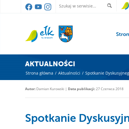
Stro
AKTUALNOŚCI
Strona główna
/
Aktualności
/
Spotkanie Dyskusyjneg
Autor:
Damian Kurowski |
Data publikacji:
27 Czerwca 2018
Spotkanie Dyskusyjn