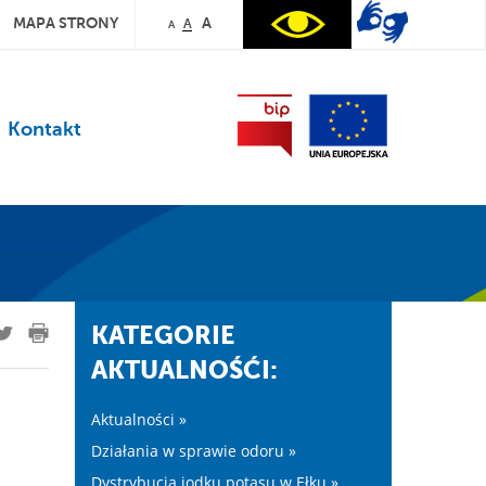
MAPA STRONY
A
A
A
Kontakt
KATEGORIE
AKTUALNOŚĆI:
Aktualności »
Działania w sprawie odoru »
Dystrybucja jodku potasu w Ełku »