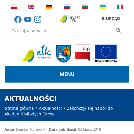
E-URZĄD
MENU
AKTUALNOŚCI
Strona główna
/
Aktualności
/
Zakończył się nabór do
Akademii Młodych Orłów
Autor:
Damian Kurowski |
Data publikacji:
03 Lipca 2018