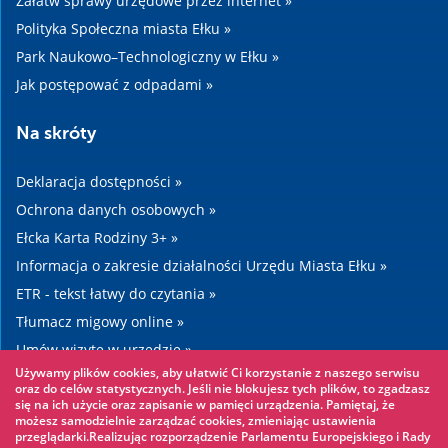
Załatw sprawy urzędowe przez internet »
Polityka Społeczna miasta Ełku »
Park Naukowo–Technologiczny w Ełku »
Jak postępować z odpadami »
Na skróty
Deklaracja dostępności »
Ochrona danych osobowych »
Ełcka Karta Rodziny 3+ »
Informacja o zakresie działalności Urzędu Miasta Ełku »
ETR - tekst łatwy do czytania »
Tłumacz migowy online »
Umów wizytę w urzędzie »
Używamy plików cookies, aby ułatwić Ci korzystanie z naszego serwisu
Drogi »
oraz do celów statystycznych. Jeśli nie blokujesz tych plików, to zgadzasz
się na ich użycie oraz zapisanie w pamięci urządzenia. Pamiętaj, że
możesz samodzielnie zarządzać cookies, zmieniając ustawienia
Warto zobaczyć
przeglądarki.Realizując rozporządzenie Parlamentu Europejskiego i Rady