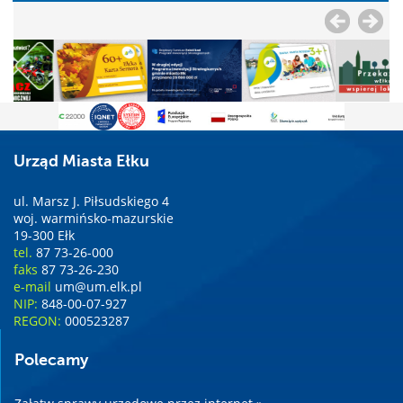
Urząd Miasta Ełku
ul. Marsz J. Piłsudskiego 4
woj. warmińsko-mazurskie
19-300 Ełk
tel.
87 73-26-000
faks
87 73-26-230
e-mail
um@um.elk.pl
NIP:
848-00-07-927
REGON:
000523287
Polecamy