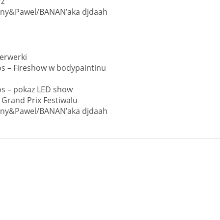
rz
Johnny&Pawel/BANAN’aka djdaah
jerwerki
gos – Fireshow w bodypaintinu
gos – pokaz LED show
 Grand Prix Festiwalu
Johnny&Pawel/BANAN’aka djdaah