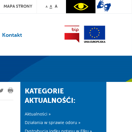
MAPA STRONY
A
A
A
Kontakt
KATEGORIE
AKTUALNOŚĆI:
Aktualności »
Działania w sprawie odoru »
Dystrybucja jodku potasu w Ełku »