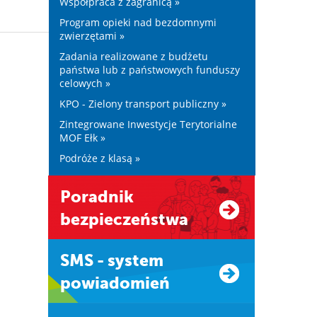
Współpraca z zagranicą »
Program opieki nad bezdomnymi
zwierzętami »
Zadania realizowane z budżetu
państwa lub z państwowych funduszy
celowych »
KPO - Zielony transport publiczny »
Zintegrowane Inwestycje Terytorialne
MOF Ełk »
Podróże z klasą »
Poradnik
bezpieczeństwa
SMS - system
powiadomień