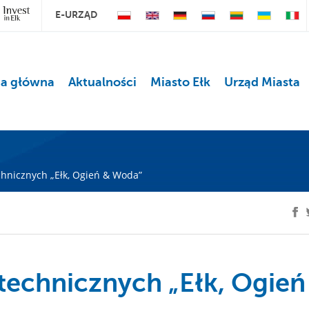
E-URZĄD
na główna
Aktualności
Miasto Ełk
Urząd Miasta
chnicznych „Ełk, Ogień & Woda”
otechnicznych „Ełk, Ogień