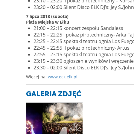
23:10 – 23:20 II pokaz pirotechniczny – Korsa
23:20 – 02:00 Silent Disco EŁK DJ’s: Jey S./
7 lipca 2018 (sobota)
Plaża Miejska w Ełku
21:00 – 22:15 koncert zespołu Sandaless
22:15 – 22:25 I pokaz pirotechniczny- Arka Fa
22:25 – 22:45 spektakl teatru ognia Los Fue
22:45 – 22:55 II pokaz pirotechniczny- Artus
22:55 – 23:15 spektakl teatru ognia Los Fue
23:15 – 23:30 ogłoszenie wyników i wręczenie
23:30 – 02:00 Silent Disco EŁK DJ’s: Jey S./
Więcej na:
www.eck.elk.pl
GALERIA ZDJĘĆ