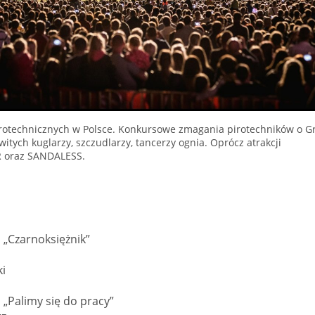
pirotechnicznych w Polsce. Konkursowe zmagania pirotechników o G
itych kuglarzy, szczudlarzy, tancerzy ognia. Oprócz atrakcji
R oraz SANDALESS.
 „Czarnoksiężnik”
ki
 „Palimy się do pracy”