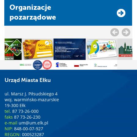
Organizacje
pozarządowe
Urząd Miasta Ełku
ul. Marsz J. Piłsudskiego 4
woj. warmińsko-mazurskie
19-300 Ełk
tel.
87 73-26-000
faks
87 73-26-230
e-mail
um@um.elk.pl
NIP:
848-00-07-927
REGON:
000523287