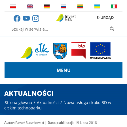
E-URZĄD
MENU
AKTUALNOŚCI
Strona główna
/
Aktualności
/
Nowa usługa druku 3D w
ełckim technoparku
Autor:
Paweł Butwiłowski |
Data publikacji:
19 Lipca 2018