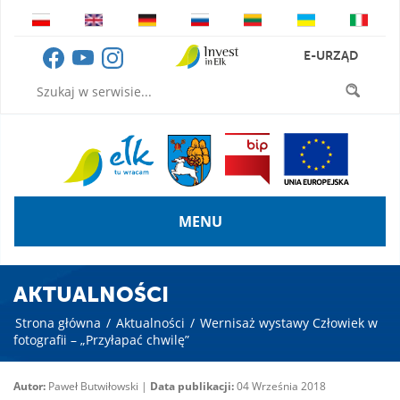
E-URZĄD
MENU
AKTUALNOŚCI
Strona główna
/
Aktualności
/
Wernisaż wystawy Człowiek w
fotografii – „Przyłapać chwilę”
Autor:
Paweł Butwiłowski |
Data publikacji:
04 Września 2018