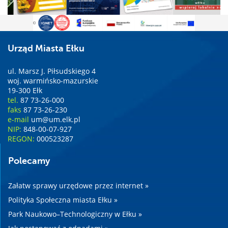
Urząd Miasta Ełku
ul. Marsz J. Piłsudskiego 4
woj. warmińsko-mazurskie
19-300 Ełk
tel.
87 73-26-000
faks
87 73-26-230
e-mail
um@um.elk.pl
NIP:
848-00-07-927
REGON:
000523287
Polecamy
Załatw sprawy urzędowe przez internet »
Polityka Społeczna miasta Ełku »
Park Naukowo–Technologiczny w Ełku »