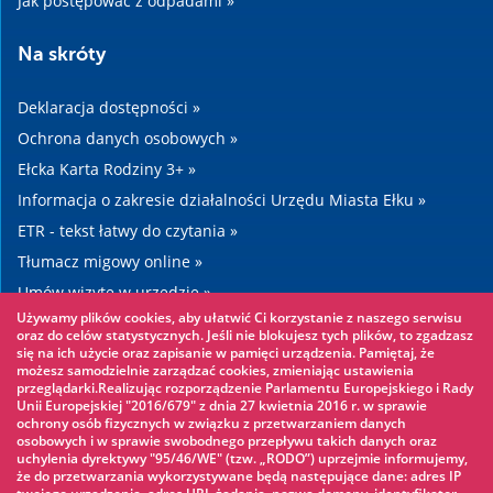
Jak postępować z odpadami »
Na skróty
Deklaracja dostępności »
Ochrona danych osobowych »
Ełcka Karta Rodziny 3+ »
Informacja o zakresie działalności Urzędu Miasta Ełku »
ETR - tekst łatwy do czytania »
Tłumacz migowy online »
Umów wizytę w urzędzie »
Używamy plików cookies, aby ułatwić Ci korzystanie z naszego serwisu
Drogi »
oraz do celów statystycznych. Jeśli nie blokujesz tych plików, to zgadzasz
się na ich użycie oraz zapisanie w pamięci urządzenia. Pamiętaj, że
możesz samodzielnie zarządzać cookies, zmieniając ustawienia
Warto zobaczyć
przeglądarki.Realizując rozporządzenie Parlamentu Europejskiego i Rady
Unii Europejskiej "2016/679" z dnia 27 kwietnia 2016 r. w sprawie
ochrony osób fizycznych w związku z przetwarzaniem danych
Park linowy »
osobowych i w sprawie swobodnego przepływu takich danych oraz
uchylenia dyrektywy "95/46/WE" (tzw. „RODO”) uprzejmie informujemy,
Park Wodny »
że do przetwarzania wykorzystywane będą następujące dane: adres IP
Lodowisko »