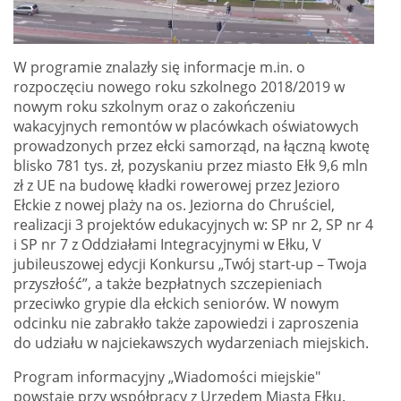
W programie znalazły się informacje m.in. o
rozpoczęciu nowego roku szkolnego 2018/2019 w
nowym roku szkolnym oraz o zakończeniu
wakacyjnych remontów w placówkach oświatowych
prowadzonych przez ełcki samorząd, na łączną kwotę
blisko 781 tys. zł, pozyskaniu przez miasto Ełk 9,6 mln
zł z UE na budowę kładki rowerowej przez Jezioro
Ełckie z nowej plaży na os. Jeziorna do Chruściel,
realizacji 3 projektów edukacyjnych w: SP nr 2, SP nr 4
i SP nr 7 z Oddziałami Integracyjnymi w Ełku, V
jubileuszowej edycji Konkursu „Twój start-up – Twoja
przyszłość”, a także bezpłatnych szczepieniach
przeciwko grypie dla ełckich seniorów. W nowym
odcinku nie zabrakło także zapowiedzi i zaproszenia
do udziału w najciekawszych wydarzeniach miejskich.
Program informacyjny „Wiadomości miejskie"
powstaje przy współpracy z Urzędem Miasta Ełku.