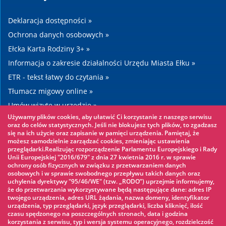
Deklaracja dostępności »
Ochrona danych osobowych »
Ełcka Karta Rodziny 3+ »
Informacja o zakresie działalności Urzędu Miasta Ełku »
ETR - tekst łatwy do czytania »
Tłumacz migowy online »
Umów wizytę w urzędzie »
Używamy plików cookies, aby ułatwić Ci korzystanie z naszego serwisu
Drogi »
oraz do celów statystycznych. Jeśli nie blokujesz tych plików, to zgadzasz
się na ich użycie oraz zapisanie w pamięci urządzenia. Pamiętaj, że
możesz samodzielnie zarządzać cookies, zmieniając ustawienia
Warto zobaczyć
przeglądarki.Realizując rozporządzenie Parlamentu Europejskiego i Rady
Unii Europejskiej "2016/679" z dnia 27 kwietnia 2016 r. w sprawie
ochrony osób fizycznych w związku z przetwarzaniem danych
Park linowy »
osobowych i w sprawie swobodnego przepływu takich danych oraz
uchylenia dyrektywy "95/46/WE" (tzw. „RODO”) uprzejmie informujemy,
Park Wodny »
że do przetwarzania wykorzystywane będą następujące dane: adres IP
Lodowisko »
twojego urządzenia, adres URL żądania, nazwa domeny, identyfikator
urządzenia, typ przeglądarki, język przeglądarki, liczba kliknięć, ilość
KINOECK »
czasu spędzonego na poszczególnych stronach, data i godzina
korzystania z serwisu, typ i wersja systemu operacyjnego, rozdzielczość
Muzeum »