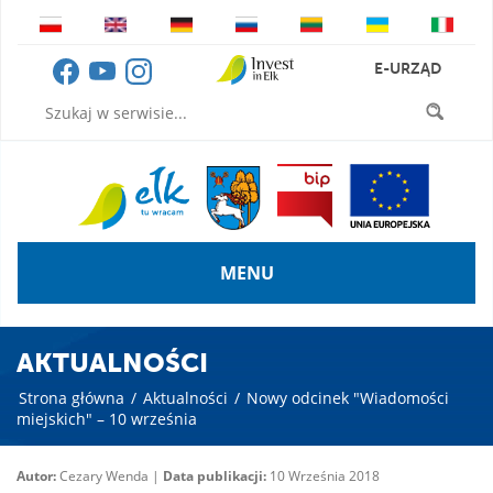
E-URZĄD
MENU
AKTUALNOŚCI
Strona główna
/
Aktualności
/
Nowy odcinek "Wiadomości
miejskich" – 10 września
Autor:
Cezary Wenda |
Data publikacji:
10 Września 2018