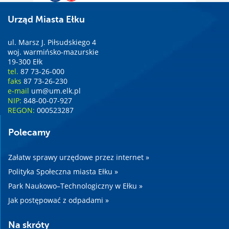
Urząd Miasta Ełku
ul. Marsz J. Piłsudskiego 4
woj. warmińsko-mazurskie
19-300 Ełk
tel.
87 73-26-000
faks
87 73-26-230
e-mail
um@um.elk.pl
NIP:
848-00-07-927
REGON:
000523287
Polecamy
Załatw sprawy urzędowe przez internet »
Polityka Społeczna miasta Ełku »
Park Naukowo–Technologiczny w Ełku »
Jak postępować z odpadami »
Na skróty