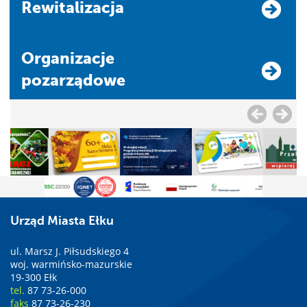
Rewitalizacja
Organizacje
pozarządowe
Urząd Miasta Ełku
ul. Marsz J. Piłsudskiego 4
woj. warmińsko-mazurskie
19-300 Ełk
tel.
87 73-26-000
faks
87 73-26-230