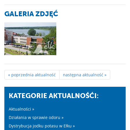
GALERIA ZDJĘĆ
« poprzednia aktualność
następna aktualność »
KATEGORIE AKTUALNOŚĆI:
Aktualności »
Działania w sprawie odoru »
Dystrybucja jodku potasu w Ełku »