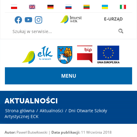
E-URZĄD
MENU
AKTUALNOŚCI
Strona główna
/
Aktualności
/
Dni Otwarte Szkoły
Artystycznej ECK
Autor:
Paweł Butwiłowski |
Data publikacji:
11 Września 2018