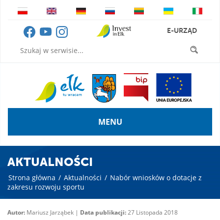
E-URZĄD
MENU
AKTUALNOŚCI
Strona główna
/
Aktualności
/
Nabór wniosków o dotacje z
zakresu rozwoju sportu
Autor:
Mariusz Jarząbek |
Data publikacji:
27 Listopada 2018