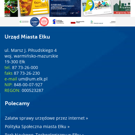
Urząd Miasta Ełku
ul. Marsz J. Piłsudskiego 4
woj. warmińsko-mazurskie
19-300 Ełk
tel.
87 73-26-000
faks
87 73-26-230
e-mail
um@um.elk.pl
NIP:
848-00-07-927
REGON:
000523287
Polecamy
Załatw sprawy urzędowe przez internet »
Polityka Społeczna miasta Ełku »
Park Naukowo–Technologiczny w Ełku »