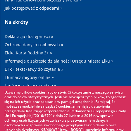
Jak postępować z odpadami »
Na skróty
Deklaracja dostępności »
Ochrona danych osobowych »
Ełcka Karta Rodziny 3+ »
Informacja o zakresie działalności Urzędu Miasta Ełku »
ETR - tekst łatwy do czytania »
Tłumacz migowy online »
Umów wizytę w urzędzie »
Używamy plików cookies, aby ułatwić Ci korzystanie z naszego serwisu
Drogi »
oraz do celów statystycznych. Jeśli nie blokujesz tych plików, to zgadzasz
się na ich użycie oraz zapisanie w pamięci urządzenia. Pamiętaj, że
możesz samodzielnie zarządzać cookies, zmieniając ustawienia
Warto zobaczyć
przeglądarki.Realizując rozporządzenie Parlamentu Europejskiego i Rady
Unii Europejskiej "2016/679" z dnia 27 kwietnia 2016 r. w sprawie
ochrony osób fizycznych w związku z przetwarzaniem danych
Park linowy »
osobowych i w sprawie swobodnego przepływu takich danych oraz
uchylenia dyrektywy "95/46/WE" (tzw. „RODO”) uprzejmie informujemy,
Park Wodny »