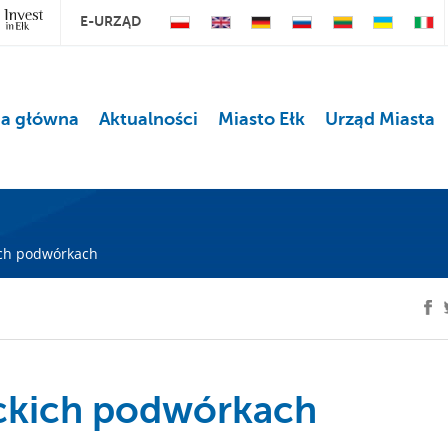
E-URZĄD
na główna
Aktualności
Miasto Ełk
Urząd Miasta
ich podwórkach
łckich podwórkach