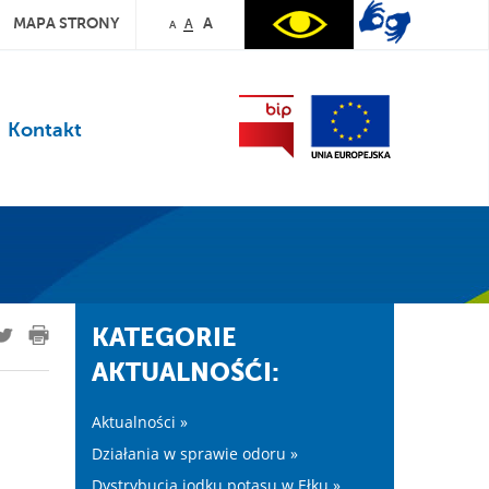
MAPA STRONY
A
A
A
Kontakt
KATEGORIE
AKTUALNOŚĆI:
Aktualności »
Działania w sprawie odoru »
Dystrybucja jodku potasu w Ełku »