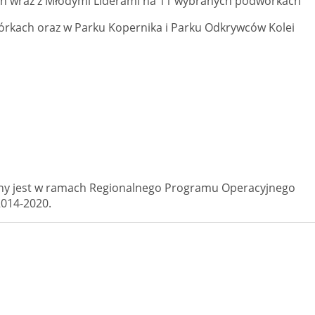
ch wraz z Młodymi Liderami na 11 wybranych podwórkach
órkach oraz w Parku Kopernika i Parku Odkrywców Kolei
ny jest w ramach Regionalnego Programu Operacyjnego
014-2020.