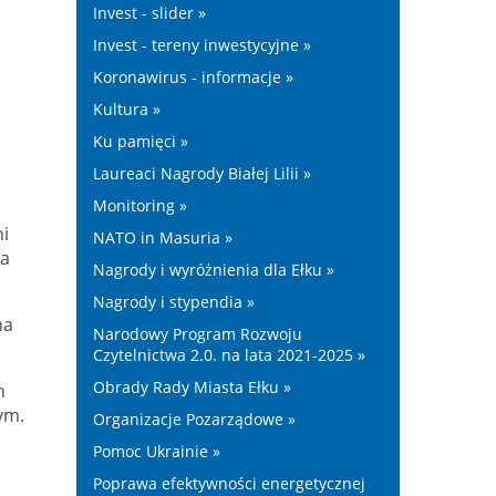
Invest - slider »
Invest - tereny inwestycyjne »
Koronawirus - informacje »
Kultura »
Ku pamięci »
Laureaci Nagrody Białej Lilii »
Monitoring »
ni
NATO in Masuria »
na
Nagrody i wyróżnienia dla Ełku »
Nagrody i stypendia »
na
Narodowy Program Rozwoju
Czytelnictwa 2.0. na lata 2021-2025 »
Obrady Rady Miasta Ełku »
h
ym.
Organizacje Pozarządowe »
Pomoc Ukrainie »
Poprawa efektywności energetycznej