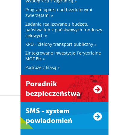
Współpraca z zagranicą »
Program opieki nad bezdomnymi
zwierzętami »
Zadania realizowane z budżetu
państwa lub z państwowych funduszy
celowych »
KPO - Zielony transport publiczny »
Zintegrowane Inwestycje Terytorialne
MOF Ełk »
Podróże z klasą »
Poradnik
bezpieczeństwa
SMS - system
powiadomień