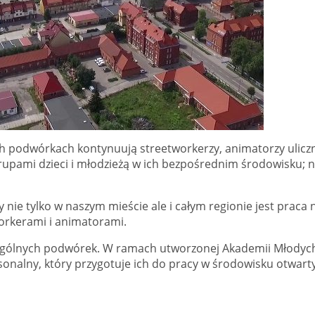
h podwórkach kontynuują streetworkerzy, animatorzy ulicz
 grupami dzieci i młodzieżą w ich bezpośrednim środowisku; 
e tylko w naszym mieście ale i całym regionie jest praca 
orkerami i animatorami.
czególnych podwórek. W ramach utworzonej Akademii Młodyc
rsonalny, który przygotuje ich do pracy w środowisku otwart