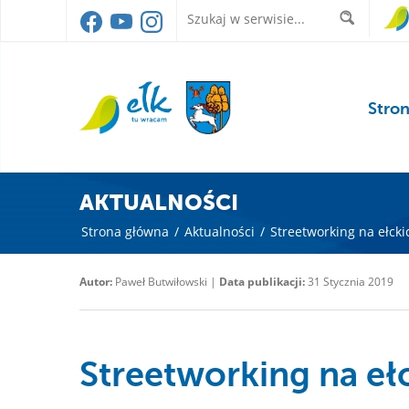
Stro
AKTUALNOŚCI
Strona główna
/
Aktualności
/
Streetworking na ełck
Autor:
Paweł Butwiłowski |
Data publikacji:
31 Stycznia 2019
Streetworking na e