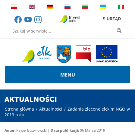
E-URZĄD
MENU
AKTUALNOŚCI
Strona główna
/
Aktualności
/
Zadania zlecone ełckim NGO w
2019 roku
Autor:
Paweł Butwiłowski |
Data publikacji:
06 Marca 2019