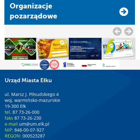
Organizacje
pozarządowe
Urząd Miasta Ełku
ul. Marsz J. Piłsudskiego 4
woj. warmińsko-mazurskie
19-300 Ełk
tel.
87 73-26-000
faks
87 73-26-230
e-mail
um@um.elk.pl
NIP:
848-00-07-927
REGON:
000523287