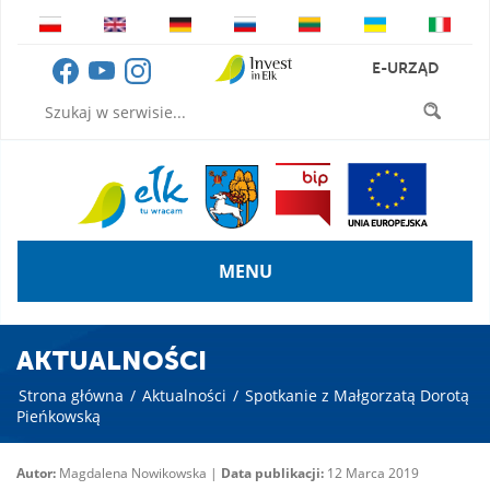
E-URZĄD
MENU
AKTUALNOŚCI
Strona główna
/
Aktualności
/
Spotkanie z Małgorzatą Dorotą
Pieńkowską
Autor:
Magdalena Nowikowska |
Data publikacji:
12 Marca 2019