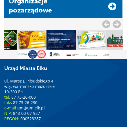
Organizacje
pozarządowe
Urząd Miasta Ełku
ul. Marsz J. Piłsudskiego 4
woj. warmińsko-mazurskie
19-300 Ełk
tel.
87 73-26-000
faks
87 73-26-230
e-mail
um@um.elk.pl
NIP:
848-00-07-927
REGON:
000523287