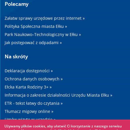
Polecamy
Załatw sprawy urzędowe przez internet »
Polityka Społeczna miasta Ełku »
Park Naukowo–Technologiczny w Ełku »
Jak postępować z odpadami »
Na skróty
Deklaracja dostępności »
Ochrona danych osobowych »
Ełcka Karta Rodziny 3+ »
Informacja o zakresie działalności Urzędu Miasta Ełku »
ETR - tekst łatwy do czytania »
Tłumacz migowy online »
Umów wizytę w urzędzie »
Używamy plików cookies, aby ułatwić Ci korzystanie z naszego serwisu
Drogi »