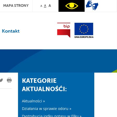
MAPA STRONY
A
A
A
Kontakt
KATEGORIE
AKTUALNOŚĆI:
Aktualności »
Działania w sprawie odoru »
Dystrybucja jodku potasu w Ełku »