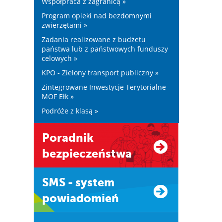
Współpraca z zagranicą »
Program opieki nad bezdomnymi
zwierzętami »
Zadania realizowane z budżetu
państwa lub z państwowych funduszy
celowych »
KPO - Zielony transport publiczny »
Zintegrowane Inwestycje Terytorialne
MOF Ełk »
Podróże z klasą »
Poradnik
bezpieczeństwa
SMS - system
powiadomień