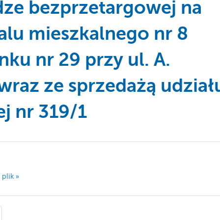
dze bezprzetargowej na
alu mieszkalnego nr 8
u nr 29 przy ul. A.
wraz ze sprzedażą udział
j nr 319/1
 plik »