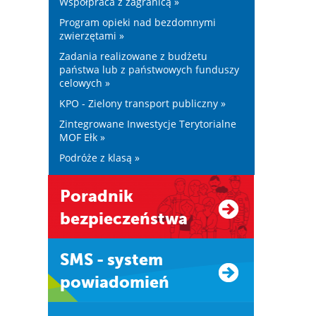
Współpraca z zagranicą »
Program opieki nad bezdomnymi
zwierzętami »
Zadania realizowane z budżetu
państwa lub z państwowych funduszy
celowych »
KPO - Zielony transport publiczny »
Zintegrowane Inwestycje Terytorialne
MOF Ełk »
Podróże z klasą »
Poradnik
bezpieczeństwa
SMS - system
powiadomień