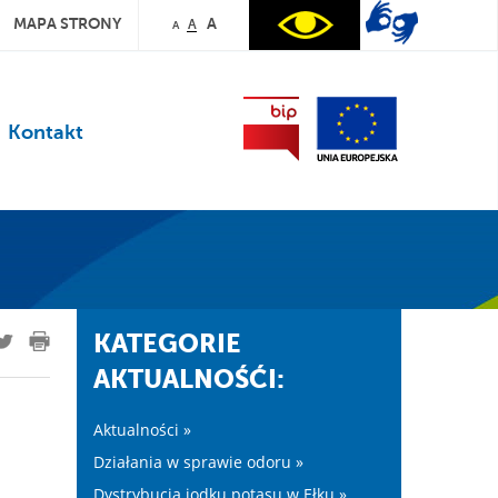
MAPA STRONY
A
A
A
Kontakt
KATEGORIE
AKTUALNOŚĆI:
Aktualności »
Działania w sprawie odoru »
Dystrybucja jodku potasu w Ełku »