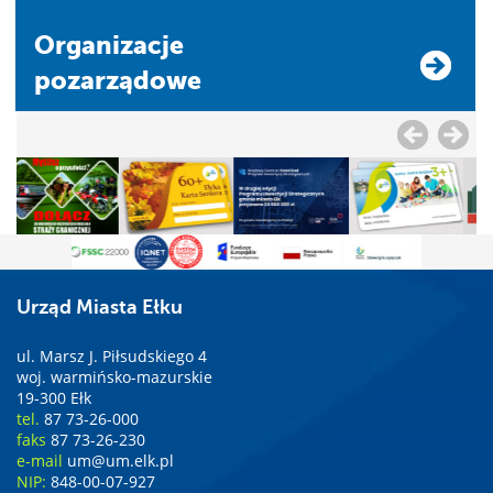
Organizacje
pozarządowe
Urząd Miasta Ełku
ul. Marsz J. Piłsudskiego 4
woj. warmińsko-mazurskie
19-300 Ełk
tel.
87 73-26-000
faks
87 73-26-230
e-mail
um@um.elk.pl
NIP:
848-00-07-927