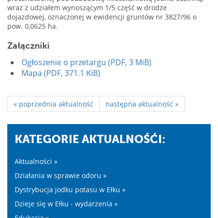
wraz z udziałem wynoszącym 1/5 część w drodze
dojazdowej, oznaczonej w ewidencji gruntów nr 3827/96 o
pow. 0,0625 ha.
Załączniki
Ogłoszenie o przetargu (PDF, 3 MiB)
Mapa (PDF, 371.1 KiB)
« poprzednia aktualność
następna aktualność »
KATEGORIE AKTUALNOŚĆI:
Aktualności »
Działania w sprawie odoru »
Dystrybucja jodku potasu w Ełku »
Dzieje się w Ełku - wydarzenia »
Edukacja »