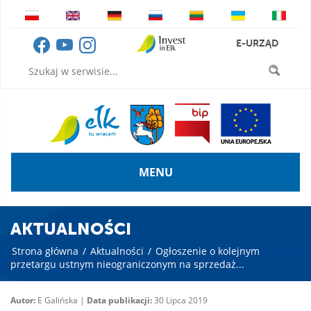
E-URZĄD
MENU
AKTUALNOŚCI
Strona główna
/
Aktualności
/
Ogłoszenie o kolejnym
przetargu ustnym nieograniczonym na sprzedaż...
Autor:
E Galińska |
Data publikacji:
30 Lipca 2019