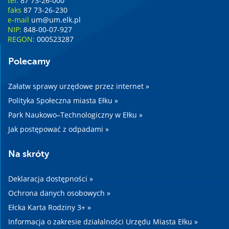
tel.
87 73-26-000
faks
87 73-26-230
e-mail
um@um.elk.pl
NIP:
848-00-07-927
REGON:
000523287
Polecamy
Załatw sprawy urzędowe przez internet »
Polityka Społeczna miasta Ełku »
Park Naukowo–Technologiczny w Ełku »
Jak postępować z odpadami »
Na skróty
Deklaracja dostępności »
Ochrona danych osobowych »
Ełcka Karta Rodziny 3+ »
Informacja o zakresie działalności Urzędu Miasta Ełku »