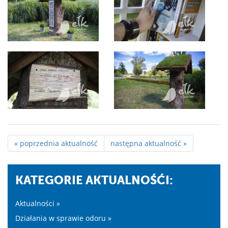
« poprzednia aktualność
następna aktualność »
KATEGORIE AKTUALNOŚĆI:
Aktualności »
Działania w sprawie odoru »