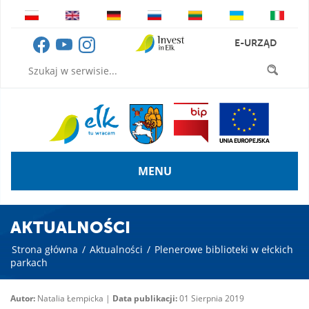
E-URZĄD
MENU
AKTUALNOŚCI
Strona główna
/
Aktualności
/
Plenerowe biblioteki w ełckich
parkach
Autor:
Natalia Łempicka |
Data publikacji:
01 Sierpnia 2019