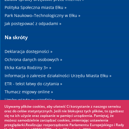
Polityka Społeczna miasta Ełku »
Park Naukowo–Technologiczny w Ełku »
Jak postępować z odpadami »
Na skróty
Deklaracja dostępności »
Ochrona danych osobowych »
Ełcka Karta Rodziny 3+ »
Informacja o zakresie działalności Urzędu Miasta Ełku »
ETR - tekst łatwy do czytania »
Tłumacz migowy online »
Umów wizytę w urzędzie »
Używamy plików cookies, aby ułatwić Ci korzystanie z naszego serwisu
Drogi »
oraz do celów statystycznych. Jeśli nie blokujesz tych plików, to zgadzasz
się na ich użycie oraz zapisanie w pamięci urządzenia. Pamiętaj, że
możesz samodzielnie zarządzać cookies, zmieniając ustawienia
Warto zobaczyć
przeglądarki.Realizując rozporządzenie Parlamentu Europejskiego i Rady