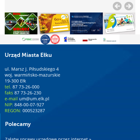
Urząd Miasta Ełku
ul. Marsz J. Piłsudskiego 4
woj. warmińsko-mazurskie
19-300 Ełk
tel.
87 73-26-000
faks
87 73-26-230
e-mail
um@um.elk.pl
NIP:
848-00-07-927
REGON:
000523287
Polecamy
Załatw sprawy urzędowe przez internet »