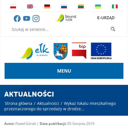
E-URZĄD
MENU
AKTUALNOŚCI
Strona główna
/
Aktualności
/
Wykaz lokalu mieszkalnego
przeznaczonego do sprzedaży w drodze...
Autor:
Paweł Górski |
Data publikacji:
05 Sierpnia 2019