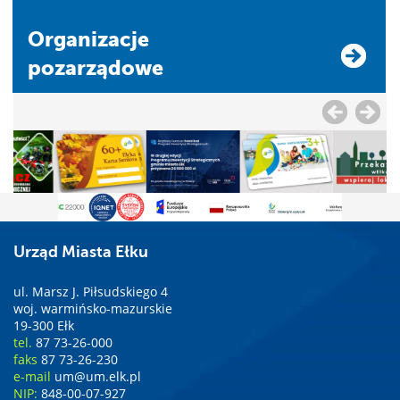
Organizacje
pozarządowe
Urząd Miasta Ełku
ul. Marsz J. Piłsudskiego 4
woj. warmińsko-mazurskie
19-300 Ełk
tel.
87 73-26-000
faks
87 73-26-230
e-mail
um@um.elk.pl
NIP:
848-00-07-927