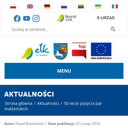
E-URZĄD
MENU
AKTUALNOŚCI
Strona główna
/
Aktualności
/
50-lecie pożycia par
małżeńskich
Autor:
Paweł Butwiłowski |
Data publikacji:
25 Lutego 2020