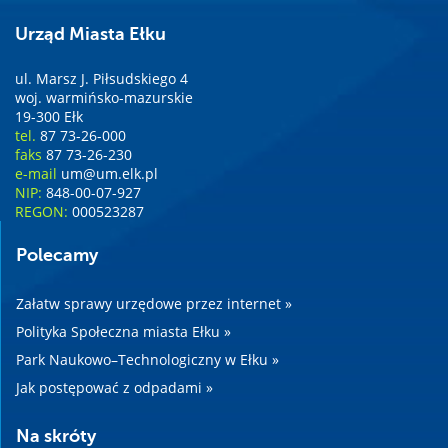
Urząd Miasta Ełku
ul. Marsz J. Piłsudskiego 4
woj. warmińsko-mazurskie
19-300 Ełk
tel.
87 73-26-000
faks
87 73-26-230
e-mail
um@um.elk.pl
NIP:
848-00-07-927
REGON:
000523287
Polecamy
Załatw sprawy urzędowe przez internet »
Polityka Społeczna miasta Ełku »
Park Naukowo–Technologiczny w Ełku »
Jak postępować z odpadami »
Na skróty