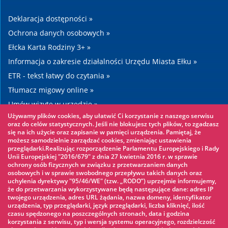
Deklaracja dostępności »
Ochrona danych osobowych »
Ełcka Karta Rodziny 3+ »
Informacja o zakresie działalności Urzędu Miasta Ełku »
ETR - tekst łatwy do czytania »
Tłumacz migowy online »
Umów wizytę w urzędzie »
Używamy plików cookies, aby ułatwić Ci korzystanie z naszego serwisu
Drogi »
oraz do celów statystycznych. Jeśli nie blokujesz tych plików, to zgadzasz
się na ich użycie oraz zapisanie w pamięci urządzenia. Pamiętaj, że
możesz samodzielnie zarządzać cookies, zmieniając ustawienia
Warto zobaczyć
przeglądarki.Realizując rozporządzenie Parlamentu Europejskiego i Rady
Unii Europejskiej "2016/679" z dnia 27 kwietnia 2016 r. w sprawie
ochrony osób fizycznych w związku z przetwarzaniem danych
Park linowy »
osobowych i w sprawie swobodnego przepływu takich danych oraz
uchylenia dyrektywy "95/46/WE" (tzw. „RODO”) uprzejmie informujemy,
Park Wodny »
że do przetwarzania wykorzystywane będą następujące dane: adres IP
Lodowisko »
twojego urządzenia, adres URL żądania, nazwa domeny, identyfikator
urządzenia, typ przeglądarki, język przeglądarki, liczba kliknięć, ilość
KINOECK »
czasu spędzonego na poszczególnych stronach, data i godzina
korzystania z serwisu, typ i wersja systemu operacyjnego, rozdzielczość
Muzeum »