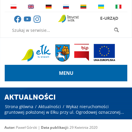
E-URZĄD
MENU
AKTUALNOŚCI
Strona główna
/
Aktualności
/
Wykaz nieruchomości
gruntowej położonej w Ełku przy ul. Ogrodowej oznaczonej...
Autor:
Paweł Górski |
Data publikacji:
29 Kwietnia 2020