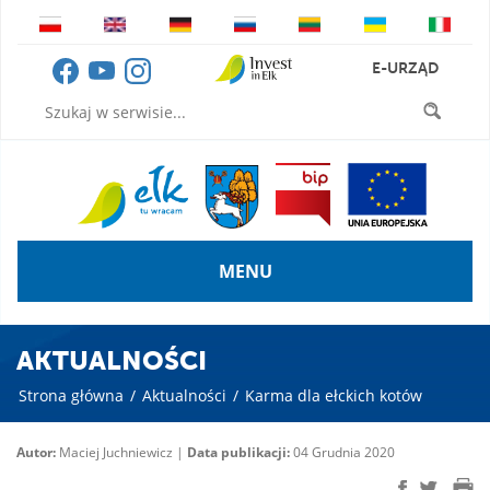
E-URZĄD
MENU
AKTUALNOŚCI
Strona główna
/
Aktualności
/
Karma dla ełckich kotów
Autor:
Maciej Juchniewicz |
Data publikacji:
04 Grudnia 2020