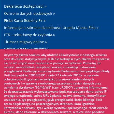
Deklaracja dostępności »
Ochrona danych osobowych »
Ełcka Karta Rodziny 3+ »
Informacja o zakresie działalności Urzędu Miasta Ełku »
ETR - tekst łatwy do czytania »
Tłumacz migowy online »
Umów wizytę w urzędzie »
Używamy plików cookies, aby ułatwić Ci korzystanie z naszego serwisu
Drogi »
oraz do celów statystycznych. Jeśli nie blokujesz tych plików, to zgadzasz
się na ich użycie oraz zapisanie w pamięci urządzenia. Pamiętaj, że
możesz samodzielnie zarządzać cookies, zmieniając ustawienia
Warto zobaczyć
przeglądarki.Realizując rozporządzenie Parlamentu Europejskiego i Rady
Unii Europejskiej "2016/679" z dnia 27 kwietnia 2016 r. w sprawie
ochrony osób fizycznych w związku z przetwarzaniem danych
Park linowy »
osobowych i w sprawie swobodnego przepływu takich danych oraz
uchylenia dyrektywy "95/46/WE" (tzw. „RODO”) uprzejmie informujemy,
Park Wodny »
że do przetwarzania wykorzystywane będą następujące dane: adres IP
Lodowisko »
twojego urządzenia, adres URL żądania, nazwa domeny, identyfikator
urządzenia, typ przeglądarki, język przeglądarki, liczba kliknięć, ilość
KINOECK »
czasu spędzonego na poszczególnych stronach, data i godzina
korzystania z serwisu, typ i wersja systemu operacyjnego, rozdzielczość
Muzeum »
ekranu, dane zbierane w dziennikach serwera, a także inne podobne