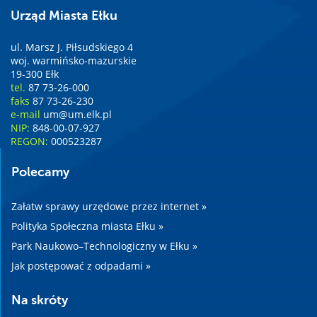
Urząd Miasta Ełku
ul. Marsz J. Piłsudskiego 4
woj. warmińsko-mazurskie
19-300 Ełk
tel.
87 73-26-000
faks
87 73-26-230
e-mail
um@um.elk.pl
NIP:
848-00-07-927
REGON:
000523287
Polecamy
Załatw sprawy urzędowe przez internet »
Polityka Społeczna miasta Ełku »
Park Naukowo–Technologiczny w Ełku »
Jak postępować z odpadami »
Na skróty