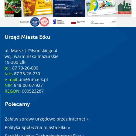
Urząd Miasta Ełku
ul. Marsz J. Piłsudskiego 4
woj. warmińsko-mazurskie
19-300 Ełk
tel.
87 73-26-000
faks
87 73-26-230
e-mail
um@um.elk.pl
NIP:
848-00-07-927
REGON:
000523287
Polecamy
Załatw sprawy urzędowe przez internet »
Polityka Społeczna miasta Ełku »
Park Naukowo–Technologiczny w Ełku »