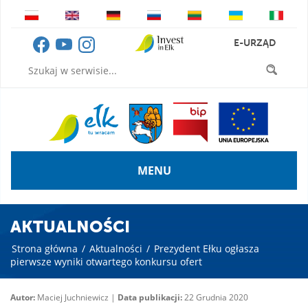
E-URZĄD
MENU
AKTUALNOŚCI
Strona główna
/
Aktualności
/
Prezydent Ełku ogłasza
pierwsze wyniki otwartego konkursu ofert
Autor:
Maciej Juchniewicz |
Data publikacji:
22 Grudnia 2020