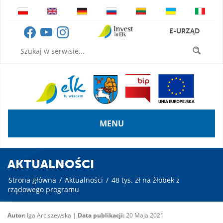
E-URZĄD
MENU
AKTUALNOŚCI
Strona główna
/
Aktualności
/
48 tys. zł na żłobek z
rządowego programu
Autor:
Iga Arciszewska |
Data publikacji:
20 Maja 2021