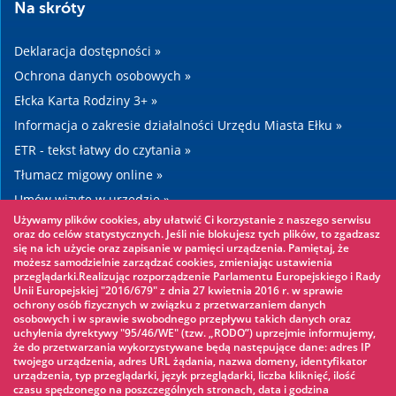
Na skróty
Deklaracja dostępności »
Ochrona danych osobowych »
Ełcka Karta Rodziny 3+ »
Informacja o zakresie działalności Urzędu Miasta Ełku »
ETR - tekst łatwy do czytania »
Tłumacz migowy online »
Umów wizytę w urzędzie »
Używamy plików cookies, aby ułatwić Ci korzystanie z naszego serwisu
Drogi »
oraz do celów statystycznych. Jeśli nie blokujesz tych plików, to zgadzasz
się na ich użycie oraz zapisanie w pamięci urządzenia. Pamiętaj, że
możesz samodzielnie zarządzać cookies, zmieniając ustawienia
Warto zobaczyć
przeglądarki.Realizując rozporządzenie Parlamentu Europejskiego i Rady
Unii Europejskiej "2016/679" z dnia 27 kwietnia 2016 r. w sprawie
ochrony osób fizycznych w związku z przetwarzaniem danych
Park linowy »
osobowych i w sprawie swobodnego przepływu takich danych oraz
uchylenia dyrektywy "95/46/WE" (tzw. „RODO”) uprzejmie informujemy,
Park Wodny »
że do przetwarzania wykorzystywane będą następujące dane: adres IP
Lodowisko »
twojego urządzenia, adres URL żądania, nazwa domeny, identyfikator
urządzenia, typ przeglądarki, język przeglądarki, liczba kliknięć, ilość
KINOECK »
czasu spędzonego na poszczególnych stronach, data i godzina