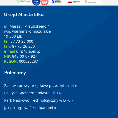
Urząd Miasta Ełku
ul. Marsz J. Piłsudskiego 4
woj. warmińsko-mazurskie
19-300 Ełk
tel.
87 73-26-000
faks
87 73-26-230
e-mail
um@um.elk.pl
NIP:
848-00-07-927
REGON:
000523287
Polecamy
Załatw sprawy urzędowe przez internet »
Polityka Społeczna miasta Ełku »
Park Naukowo–Technologiczny w Ełku »
Jak postępować z odpadami »