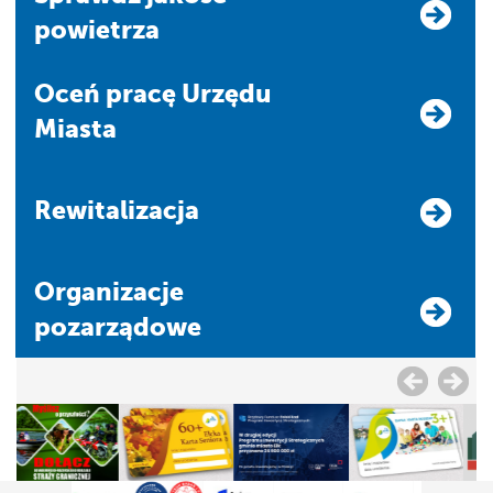
powietrza
Oceń pracę Urzędu
Miasta
Rewitalizacja
Organizacje
pozarządowe