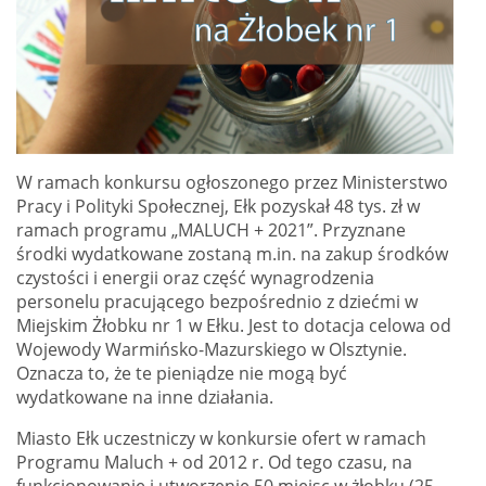
W ramach konkursu ogłoszonego przez Ministerstwo
Pracy i Polityki Społecznej, Ełk pozyskał 48 tys. zł w
ramach programu „MALUCH + 2021”. Przyznane
środki wydatkowane zostaną m.in. na zakup środków
czystości i energii oraz część wynagrodzenia
personelu pracującego bezpośrednio z dziećmi w
Miejskim Żłobku nr 1 w Ełku. Jest to dotacja celowa od
Wojewody Warmińsko-Mazurskiego w Olsztynie.
Oznacza to, że te pieniądze nie mogą być
wydatkowane na inne działania.
Miasto Ełk uczestniczy w konkursie ofert w ramach
Programu Maluch + od 2012 r. Od tego czasu, na
funkcjonowanie i utworzenie 50 miejsc w żłobku (25