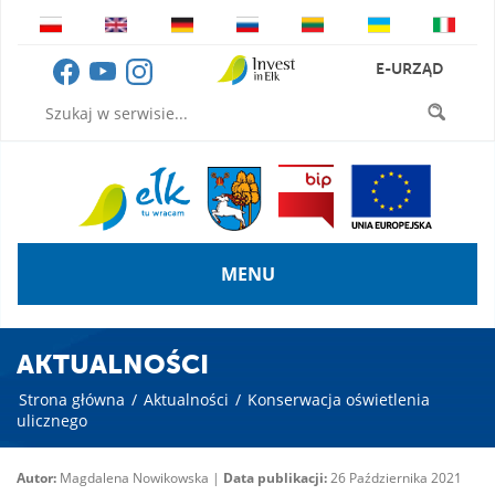
E-URZĄD
MENU
AKTUALNOŚCI
Strona główna
/
Aktualności
/
Konserwacja oświetlenia
ulicznego
Autor:
Magdalena Nowikowska |
Data publikacji:
26 Października 2021