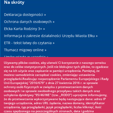
Na skróty
Deklaracja dostępności »
Ochrona danych osobowych »
Ełcka Karta Rodziny 3+ »
Informacja o zakresie działalności Urzędu Miasta Ełku »
ETR - tekst łatwy do czytania »
Tłumacz migowy online »
Umów wizytę w urzędzie »
Używamy plików cookies, aby ułatwić Ci korzystanie z naszego serwisu
Drogi »
oraz do celów statystycznych. Jeśli nie blokujesz tych plików, to zgadzasz
się na ich użycie oraz zapisanie w pamięci urządzenia. Pamiętaj, że
możesz samodzielnie zarządzać cookies, zmieniając ustawienia
Warto zobaczyć
przeglądarki.Realizując rozporządzenie Parlamentu Europejskiego i Rady
Unii Europejskiej "2016/679" z dnia 27 kwietnia 2016 r. w sprawie
ochrony osób fizycznych w związku z przetwarzaniem danych
Park linowy »
osobowych i w sprawie swobodnego przepływu takich danych oraz
uchylenia dyrektywy "95/46/WE" (tzw. „RODO”) uprzejmie informujemy,
Park Wodny »
że do przetwarzania wykorzystywane będą następujące dane: adres IP
Lodowisko »
twojego urządzenia, adres URL żądania, nazwa domeny, identyfikator
urządzenia, typ przeglądarki, język przeglądarki, liczba kliknięć, ilość
KINOECK »
czasu spędzonego na poszczególnych stronach, data i godzina