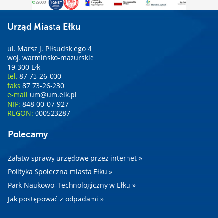
Urząd Miasta Ełku
ul. Marsz J. Piłsudskiego 4
woj. warmińsko-mazurskie
19-300 Ełk
tel.
87 73-26-000
faks
87 73-26-230
e-mail
um@um.elk.pl
NIP:
848-00-07-927
REGON:
000523287
Polecamy
Załatw sprawy urzędowe przez internet »
Polityka Społeczna miasta Ełku »
Park Naukowo–Technologiczny w Ełku »
Jak postępować z odpadami »