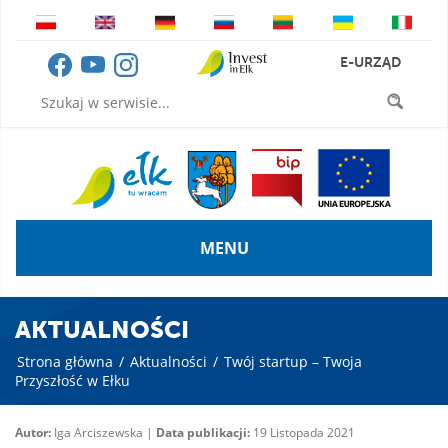
E-URZĄD
MENU
AKTUALNOŚCI
Strona główna
/
Aktualności
/
Twój startup – Twoja
Przyszłość w Ełku
Autor:
Iga Arciszewska |
Data publikacji:
19 Listopada 2021