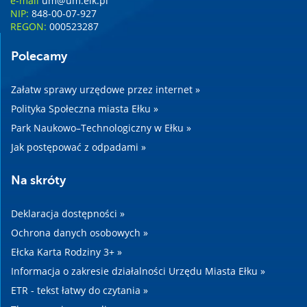
e-mail
um@um.elk.pl
NIP:
848-00-07-927
REGON:
000523287
Polecamy
Załatw sprawy urzędowe przez internet »
Polityka Społeczna miasta Ełku »
Park Naukowo–Technologiczny w Ełku »
Jak postępować z odpadami »
Na skróty
Deklaracja dostępności »
Ochrona danych osobowych »
Ełcka Karta Rodziny 3+ »
Informacja o zakresie działalności Urzędu Miasta Ełku »
ETR - tekst łatwy do czytania »