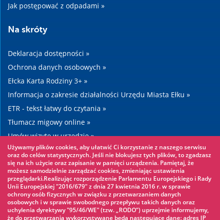
Jak postępować z odpadami »
Na skróty
Deklaracja dostępności »
Ochrona danych osobowych »
Ełcka Karta Rodziny 3+ »
Informacja o zakresie działalności Urzędu Miasta Ełku »
ETR - tekst łatwy do czytania »
Tłumacz migowy online »
Umów wizytę w urzędzie »
Używamy plików cookies, aby ułatwić Ci korzystanie z naszego serwisu
Drogi »
oraz do celów statystycznych. Jeśli nie blokujesz tych plików, to zgadzasz
się na ich użycie oraz zapisanie w pamięci urządzenia. Pamiętaj, że
możesz samodzielnie zarządzać cookies, zmieniając ustawienia
Warto zobaczyć
przeglądarki.Realizując rozporządzenie Parlamentu Europejskiego i Rady
Unii Europejskiej "2016/679" z dnia 27 kwietnia 2016 r. w sprawie
ochrony osób fizycznych w związku z przetwarzaniem danych
Park linowy »
osobowych i w sprawie swobodnego przepływu takich danych oraz
uchylenia dyrektywy "95/46/WE" (tzw. „RODO”) uprzejmie informujemy,
Park Wodny »
że do przetwarzania wykorzystywane będą następujące dane: adres IP