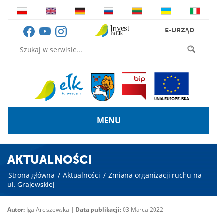
E-URZĄD
MENU
AKTUALNOŚCI
Strona główna
/
Aktualności
/
Zmiana organizacji ruchu na
ul. Grajewskiej
Autor:
Iga Arciszewska |
Data publikacji:
03 Marca 2022