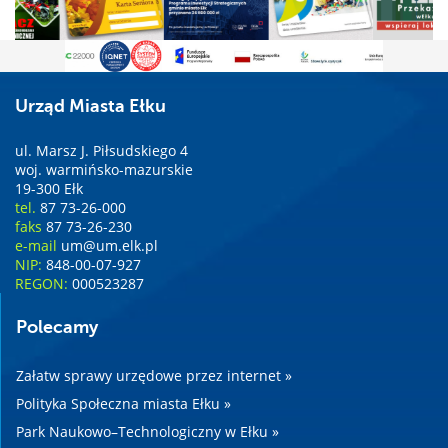
Urząd Miasta Ełku
ul. Marsz J. Piłsudskiego 4
woj. warmińsko-mazurskie
19-300 Ełk
tel.
87 73-26-000
faks
87 73-26-230
e-mail
um@um.elk.pl
NIP:
848-00-07-927
REGON:
000523287
Polecamy
Załatw sprawy urzędowe przez internet »
Polityka Społeczna miasta Ełku »
Park Naukowo–Technologiczny w Ełku »