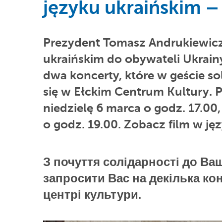
języku ukraińskim –
Prezydent Tomasz Andrukiewicz
ukraińskim do obywateli Ukrain
dwa koncerty, które w geście so
się w Ełckim Centrum Kultury. P
niedzielę 6 marca o godz. 17.00,
o godz. 19.00. Zobacz film w ję
З почуття солідарності до Ва
запросити Вас на декілька ко
центрі культури.