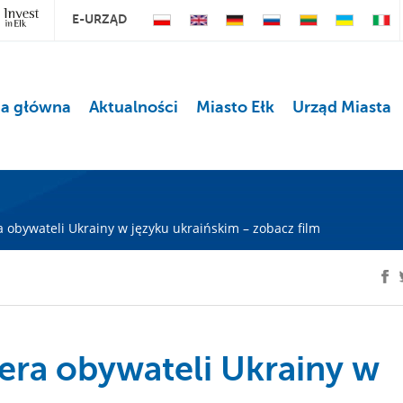
E-URZĄD
na główna
Aktualności
Miasto Ełk
Urząd Miasta
 obywateli Ukrainy w języku ukraińskim – zobacz film
era obywateli Ukrainy w