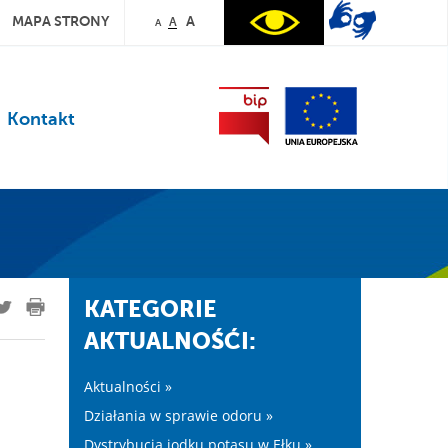
MAPA STRONY
A
A
A
Kontakt
KATEGORIE
AKTUALNOŚĆI:
Aktualności »
Działania w sprawie odoru »
Dystrybucja jodku potasu w Ełku »