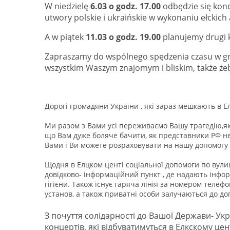
W niedzielę
6.03 o godz. 17.00
odbędzie się kon
utwory polskie i ukraińskie w wykonaniu ełckich
A w piątek
11.03 o godz. 19.00
planujemy drugi k
Zapraszamy do wspólnego spędzenia czasu w gro
wszystkim Waszym znajomym i bliskim, także żeby
Дорогі громадяни України , які зараз мешкають в Ел
Ми разом з Вами усі переживаємо Вашу трагедію,як
що Вам дуже боляче бачити, як представники РФ не
Вами і Ви можете розраховувати на нашу допомогу 
Щодня в Елцком центі соціальної допомоги по вули
довідково- інформаційний пункт , де надають інфор
гігієни. Також існує гаряча лінія за номером телеф
установ, а також приватні особи залучаються до д
З почуття солідарності до Вашої Держави- Укр
концертів, які відбуватимуться в Елкскому цент