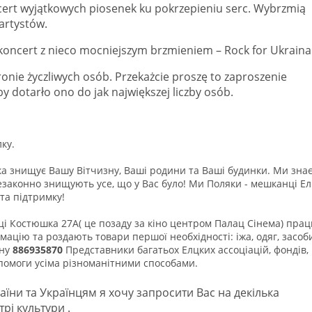
cert wyjątkowych piosenek ku pokrzepieniu serc. Wybrzmią
 artystów.
oncert z nieco mocniejszym brzmieniem – Rock for Ukraina
nie życzliwych osób. Przekażcie proszę to zaproszenie
 dotarło ono do jak największej liczby osób.
ку.
а знищує Вашу Вітчизну, Ваші родини та Ваші будинки. Ми знає
законно знищують усе, що у Вас було! Ми Поляки - мешканці Ел
та підтримку!
ці Костюшка 27А( це позаду за кіно центром Палац Сінема) пра
мацію та роздають товари першої необхідності: іжа, одяг, засоб
ону
886935870
Представники багатьох Елцких ассоціацій, фондів,
опомоги усіма різноманітними способами.
аїни та Українцям я хочу запросити Вас на декілька
рі культури .