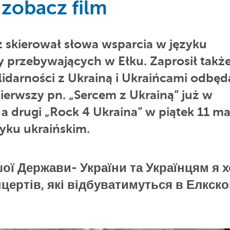
 zobacz film
 skierował słowa wsparcia w języku
y przebywających w Ełku. Zaprosił takż
lidarności z Ukrainą i Ukraińcami odbęd
ierwszy pn. „Sercem z Ukrainą” już w
 a drugi „Rock 4 Ukraina” w piątek 11 m
zyku ukraińskim.
шої Держави- України та Українцям я 
нцертів, які відбуватимуться в Елкск