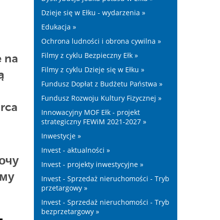
Dzieje się w Ełku - wydarzenia »
Edukacja »
Ochrona ludności i obrona cywilna »
Filmy z cyklu Bezpieczny Ełk »
e na
Filmy z cyklu Dzieje się w Ełku »
ą
Fundusz Dopłat z Budżetu Państwa »
Fundusz Rozwoju Kultury Fizycznej »
arca
Innowacyjny MOF Ełk - projekt
strategiczny FEWiM 2021-2027 »
Inwestycje »
Invest - aktualności »
хочу
Invest - projekty inwestycyjne »
ому
Invest - Sprzedaż nieruchomości - Tryb
przetargowy »
Invest - Sprzedaż nieruchomości - Tryb
bezprzetargowy »