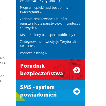
Współpraca z zagranicą »
Program opieki nad bezdomnymi
zwierzętami »
.
Zadania realizowane z budżetu
państwa lub z państwowych funduszy
celowych »
KPO - Zielony transport publiczny »
Zintegrowane Inwestycje Terytorialne
MOF Ełk »
Podróże z klasą »
мо,
ку з
Poradnik
bezpieczeństwa
цює
и
SMS - system
powiadomień