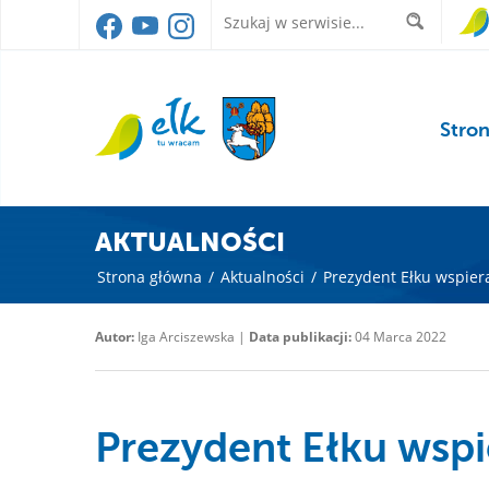
Stro
AKTUALNOŚCI
Strona główna
/
Aktualności
/
Prezydent Ełku wspiera
Autor:
Iga Arciszewska |
Data publikacji:
04 Marca 2022
Prezydent Ełku wspi