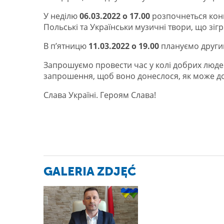
У неділю
06.03.2022 о 17.00
розпочнеться конце
Польські та Українськи музичні твори, що зігр
В п’ятницю
11.03.2022 о 19.00
плануємо другий
Запрошуємо провести час у колі добрих люде
запрошення, щоб воно донеслося, як може до 
Слава Україні. Героям Слава!
GALERIA ZDJĘĆ