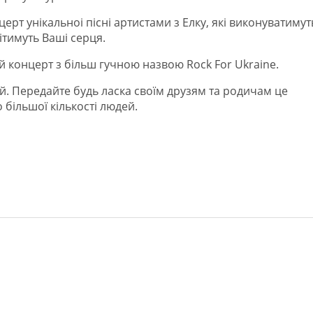
рт унікальноі пісні артистами з Елку, які виконуватимут
ітимуть Ваші серця.
 концерт з більш гучною назвою Rock For Ukraine.
й. Передайте будь ласка своїм друзям та родичам це
більшої кількості людей.