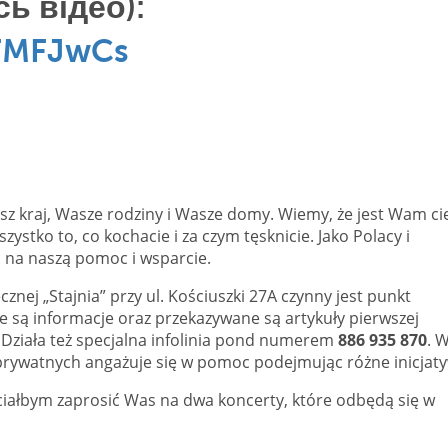
сь відео):
mFMFJwCs
z kraj, Wasze rodziny i Wasze domy. Wiemy, że jest Wam ci
zystko to, co kochacie i za czym tęsknicie. Jako Polacy i
ć na naszą pomoc i wsparcie.
znej „Stajnia” przy ul. Kościuszki 27A czynny jest punkt
 są informacje oraz przekazywane są artykuły pierwszej
. Działa też specjalna infolinia pond numerem
886 935 870
. W
ób prywatnych angażuje się w pomoc podejmując różne inicjat
hciałbym zaprosić Was na dwa koncerty, które odbędą się w