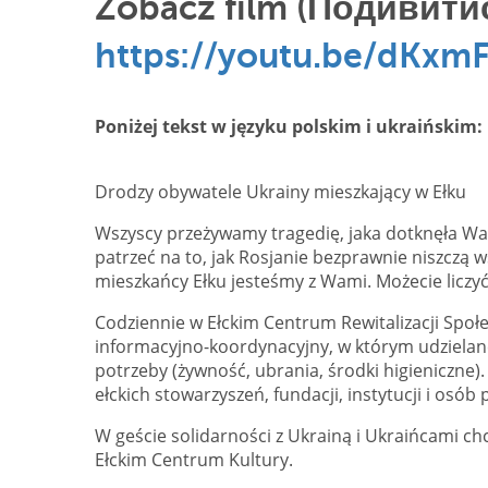
Zobacz film (Подивити
https://youtu.be/dKx
Poniżej tekst w języku polskim i ukraińskim:
Drodzy obywatele Ukrainy mieszkający w Ełku
Wszyscy przeżywamy tragedię, jaka dotknęła Was
patrzeć na to, jak Rosjanie bezprawnie niszczą ws
mieszkańcy Ełku jesteśmy z Wami. Możecie liczy
Codziennie w Ełckim Centrum Rewitalizacji Społec
informacyjno-koordynacyjny, w którym udzielane
potrzeby (żywność, ubrania, środki higieniczne)
ełckich stowarzyszeń, fundacji, instytucji i os
W geście solidarności z Ukrainą i Ukraińcami c
Ełckim Centrum Kultury.