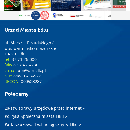
Urząd Miasta Ełku
ul. Marsz J. Piłsudskiego 4
woj. warmińsko-mazurskie
19-300 Ełk
tel.
87 73-26-000
faks
87 73-26-230
e-mail
um@um.elk.pl
NIP:
848-00-07-927
REGON:
000523287
Polecamy
Załatw sprawy urzędowe przez internet »
Polityka Społeczna miasta Ełku »
Park Naukowo–Technologiczny w Ełku »