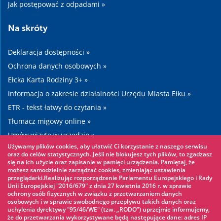
Jak postępować z odpadami »
Na skróty
Deklaracja dostępności »
Ochrona danych osobowych »
Ełcka Karta Rodziny 3+ »
Informacja o zakresie działalności Urzędu Miasta Ełku »
ETR - tekst łatwy do czytania »
Tłumacz migowy online »
Umów wizytę w urzędzie »
Używamy plików cookies, aby ułatwić Ci korzystanie z naszego serwisu
Drogi »
oraz do celów statystycznych. Jeśli nie blokujesz tych plików, to zgadzasz
się na ich użycie oraz zapisanie w pamięci urządzenia. Pamiętaj, że
możesz samodzielnie zarządzać cookies, zmieniając ustawienia
Warto zobaczyć
przeglądarki.Realizując rozporządzenie Parlamentu Europejskiego i Rady
Unii Europejskiej "2016/679" z dnia 27 kwietnia 2016 r. w sprawie
ochrony osób fizycznych w związku z przetwarzaniem danych
Park linowy »
osobowych i w sprawie swobodnego przepływu takich danych oraz
uchylenia dyrektywy "95/46/WE" (tzw. „RODO”) uprzejmie informujemy,
Park Wodny »
że do przetwarzania wykorzystywane będą następujące dane: adres IP