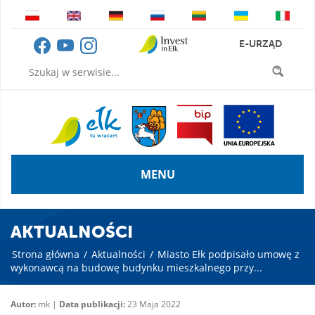
E-URZĄD
MENU
AKTUALNOŚCI
Strona główna
/
Aktualności
/
Miasto Ełk podpisało umowę z
wykonawcą na budowę budynku mieszkalnego przy...
Autor:
mk |
Data publikacji:
23 Maja 2022