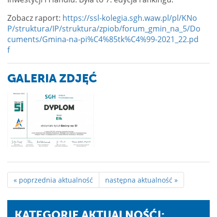
Zobacz raport:
https://ssl-kolegia.sgh.waw.pl/pl/KNo
P/struktura/IP/struktura/zpiob/forum_gmin_na_5/Do
cuments/Gmina-na-pi%C4%85tk%C4%99-2021_22.pd
f
GALERIA ZDJĘĆ
« poprzednia aktualność
następna aktualność »
KATEGORIE AKTUALNOŚĆI: