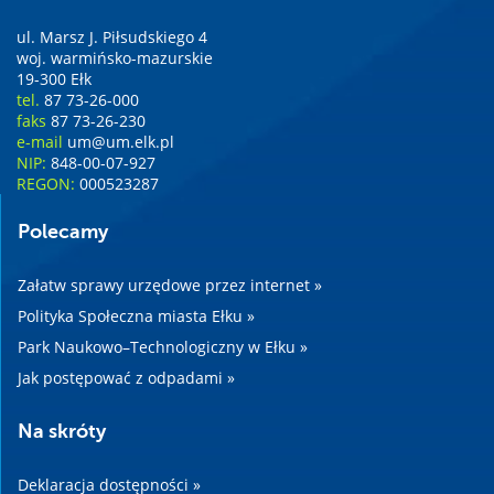
ul. Marsz J. Piłsudskiego 4
woj. warmińsko-mazurskie
19-300 Ełk
tel.
87 73-26-000
faks
87 73-26-230
e-mail
um@um.elk.pl
NIP:
848-00-07-927
REGON:
000523287
Polecamy
Załatw sprawy urzędowe przez internet »
Polityka Społeczna miasta Ełku »
Park Naukowo–Technologiczny w Ełku »
Jak postępować z odpadami »
Na skróty
Deklaracja dostępności »