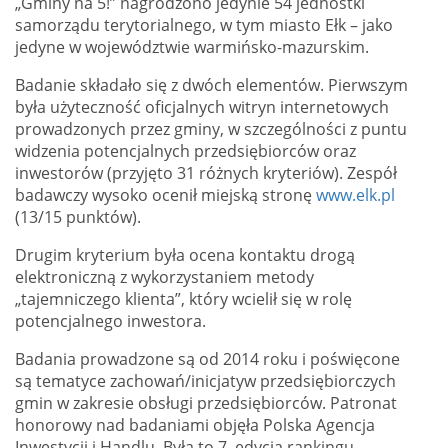
„Gminy na 5!” nagrodzono jedynie 54 jednostki
samorządu terytorialnego, w tym miasto Ełk – jako
jedyne w województwie warmińsko-mazurskim.
Badanie składało się z dwóch elementów. Pierwszym
była użyteczność oficjalnych witryn internetowych
prowadzonych przez gminy, w szczególności z puntu
widzenia potencjalnych przedsiębiorców oraz
inwestorów (przyjęto 31 różnych kryteriów). Zespół
badawczy wysoko ocenił miejską stronę
www.elk.pl
(13/15 punktów).
Drugim kryterium była ocena kontaktu drogą
elektroniczną z wykorzystaniem metody
„tajemniczego klienta”, który wcielił się w rolę
potencjalnego inwestora.
Badania prowadzone są od 2014 roku i poświęcone
są tematyce zachowań/inicjatyw przedsiębiorczych
gmin w zakresie obsługi przedsiębiorców. Patronat
honorowy nad badaniami objęła Polska Agencja
Inwestycji i Handlu. Była to 7. edycja rankingu.