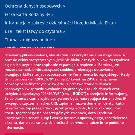
Ochrona danych osobowych »
Ełcka Karta Rodziny 3+ »
Informacja o zakresie działalności Urzędu Miasta Ełku »
ETR - tekst łatwy do czytania »
Tłumacz migowy online »
Umów wizytę w urzędzie »
Używamy plików cookies, aby ułatwić Ci korzystanie z naszego serwisu
Drogi »
oraz do celów statystycznych. Jeśli nie blokujesz tych plików, to zgadzasz
się na ich użycie oraz zapisanie w pamięci urządzenia. Pamiętaj, że
możesz samodzielnie zarządzać cookies, zmieniając ustawienia
Warto zobaczyć
przeglądarki.Realizując rozporządzenie Parlamentu Europejskiego i Rady
Unii Europejskiej "2016/679" z dnia 27 kwietnia 2016 r. w sprawie
ochrony osób fizycznych w związku z przetwarzaniem danych
Park linowy »
osobowych i w sprawie swobodnego przepływu takich danych oraz
uchylenia dyrektywy "95/46/WE" (tzw. „RODO”) uprzejmie informujemy,
Park Wodny »
że do przetwarzania wykorzystywane będą następujące dane: adres IP
Lodowisko »
twojego urządzenia, adres URL żądania, nazwa domeny, identyfikator
urządzenia, typ przeglądarki, język przeglądarki, liczba kliknięć, ilość
KINOECK »
czasu spędzonego na poszczególnych stronach, data i godzina
korzystania z serwisu, typ i wersja systemu operacyjnego, rozdzielczość
Muzeum »
ekranu, dane zbierane w dziennikach serwera, a także inne podobne
informacje.