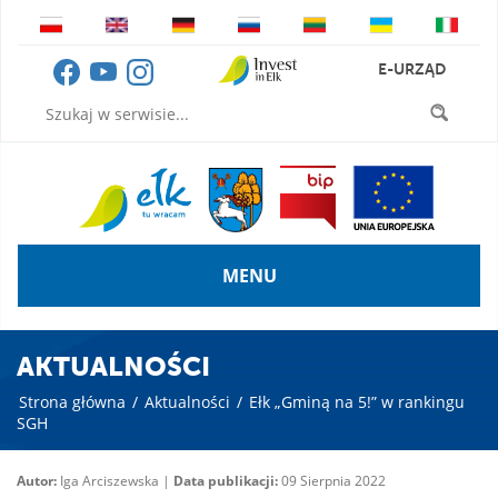
E-URZĄD
MENU
AKTUALNOŚCI
Strona główna
/
Aktualności
/
Ełk „Gminą na 5!” w rankingu
SGH
Autor:
Iga Arciszewska |
Data publikacji:
09 Sierpnia 2022