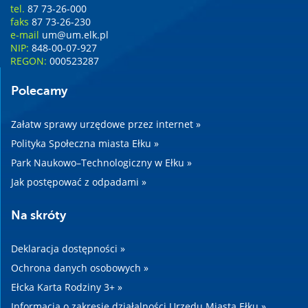
tel.
87 73-26-000
faks
87 73-26-230
e-mail
um@um.elk.pl
NIP:
848-00-07-927
REGON:
000523287
Polecamy
Załatw sprawy urzędowe przez internet »
Polityka Społeczna miasta Ełku »
Park Naukowo–Technologiczny w Ełku »
Jak postępować z odpadami »
Na skróty
Deklaracja dostępności »
Ochrona danych osobowych »
Ełcka Karta Rodziny 3+ »
Informacja o zakresie działalności Urzędu Miasta Ełku »