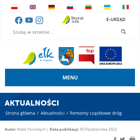
E-URZĄD
MENU
AKTUALNOŚCI
Strona główna
/
Aktualności
/
Remonty cząstkowe dróg
Autor:
Vitalii Yermolych |
Data publikacji:
05 Października 2022