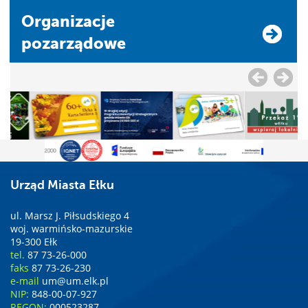
Organizacje
pozarządowe
Urząd Miasta Ełku
ul. Marsz J. Piłsudskiego 4
woj. warmińsko-mazurskie
19-300 Ełk
tel.
87 73-26-000
faks
87 73-26-230
e-mail
um@um.elk.pl
NIP:
848-00-07-927
REGON:
000523287