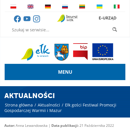
E-URZĄD
MENU
AKTUALNOŚCI
Strona główna
/
Aktualności
/
Ełk gości Festiwal Promocji
Gospodarczej Warmii i Mazur
Autor:
Anna Lewandowska |
Data publikacji:
21 Października 2022