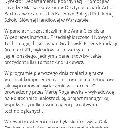
Dyrektor Departamentu Koordynacji Promocji w
Urzędzie Marszałkowskim w Olsztynie oraz dr Artur
Bartoszewicz adiunkt w Katedrze Polityki Publicznej
Szkoły Głównej Handlowej w Warszawie.
W panelach uczestniczyli m.in.: Anna Ciesielska
Wiceprezes Instytutu Przedsiębiorczości i Nowych
Technologii, dr Sebastian Grabowski Prezes Fundacji
ArchitectsPL, wykładowca Uniwersytetu
Jagiellońskiego. Jednym z panelistów był także
prezydent Ełku Tomasz Andrukiewicz.
W programie pierwszego dnia znalazł się także
warsztat kompetencyjny „Innowacje marketingowe –
jak wypromować wydarzenie w Internecie”
prowadzony przez Martę Rogalewską – wykładowcę
na Politechnice Białostockiej, project managerkę,
współzałożycielkę dwóch agencji kreatywno-
technologicznych.
W czwartek wieczorem odbyła się uroczysta Gala
Festiwalu, na której został rozstrzygnięty konkurs