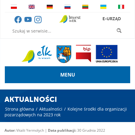
E-URZĄD
MENU
AKTUALNOŚCI
Strona główna
/
Aktualności
/
Kolejne środki dla organizacji
pozarządowych na 2023 rok
Autor:
Vitalii Yermolych |
Data publikacji:
30 Grudnia 2022