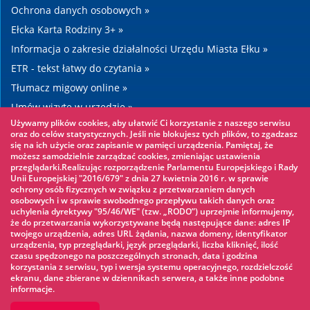
Ochrona danych osobowych »
Ełcka Karta Rodziny 3+ »
Informacja o zakresie działalności Urzędu Miasta Ełku »
ETR - tekst łatwy do czytania »
Tłumacz migowy online »
Umów wizytę w urzędzie »
Używamy plików cookies, aby ułatwić Ci korzystanie z naszego serwisu
Drogi »
oraz do celów statystycznych. Jeśli nie blokujesz tych plików, to zgadzasz
się na ich użycie oraz zapisanie w pamięci urządzenia. Pamiętaj, że
możesz samodzielnie zarządzać cookies, zmieniając ustawienia
Warto zobaczyć
przeglądarki.Realizując rozporządzenie Parlamentu Europejskiego i Rady
Unii Europejskiej "2016/679" z dnia 27 kwietnia 2016 r. w sprawie
ochrony osób fizycznych w związku z przetwarzaniem danych
Park linowy »
osobowych i w sprawie swobodnego przepływu takich danych oraz
uchylenia dyrektywy "95/46/WE" (tzw. „RODO”) uprzejmie informujemy,
Park Wodny »
że do przetwarzania wykorzystywane będą następujące dane: adres IP
Lodowisko »
twojego urządzenia, adres URL żądania, nazwa domeny, identyfikator
urządzenia, typ przeglądarki, język przeglądarki, liczba kliknięć, ilość
KINOECK »
czasu spędzonego na poszczególnych stronach, data i godzina
korzystania z serwisu, typ i wersja systemu operacyjnego, rozdzielczość
Muzeum »
ekranu, dane zbierane w dziennikach serwera, a także inne podobne
informacje.