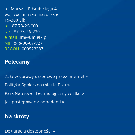
ul. Marsz J. Piłsudskiego 4
woj. warmińsko-mazurskie
19-300 Ełk
tel.
87 73-26-000
faks
87 73-26-230
e-mail
um@um.elk.pl
NIP:
848-00-07-927
REGON:
000523287
Polecamy
Załatw sprawy urzędowe przez internet »
Polityka Społeczna miasta Ełku »
Park Naukowo–Technologiczny w Ełku »
Jak postępować z odpadami »
Na skróty
Deklaracja dostępności »