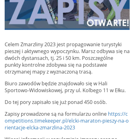
Celem Zmarzliny 2023 jest propagowanie turystyki
pieszej i aktywnego wypoczynku. Marsz odbywa się na
dwóch dystansach, tj. 25 i 50 km. Poszczególne
punkty kontrolne zdobywa się na podstawie
otrzymanej mapy z wyznaczoną trasą.
Biuro zawodów będzie znajdowało się w Hali
Sportowo-Widowiskowej, przy ul. Kolbego 11 w Ełku.
Do tej pory zapisało się już ponad 450 osób.
Zapisy prowadzone są na formularzu online
https://c
ompetitions.timekeeper.pl/elcki-maraton-pieszy-na-o
rientacje-elcka-zmarzlina-2023