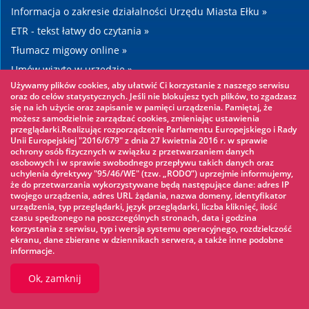
Informacja o zakresie działalności Urzędu Miasta Ełku »
ETR - tekst łatwy do czytania »
Tłumacz migowy online »
Umów wizytę w urzędzie »
Używamy plików cookies, aby ułatwić Ci korzystanie z naszego serwisu
Drogi »
oraz do celów statystycznych. Jeśli nie blokujesz tych plików, to zgadzasz
się na ich użycie oraz zapisanie w pamięci urządzenia. Pamiętaj, że
możesz samodzielnie zarządzać cookies, zmieniając ustawienia
Warto zobaczyć
przeglądarki.Realizując rozporządzenie Parlamentu Europejskiego i Rady
Unii Europejskiej "2016/679" z dnia 27 kwietnia 2016 r. w sprawie
ochrony osób fizycznych w związku z przetwarzaniem danych
Park linowy »
osobowych i w sprawie swobodnego przepływu takich danych oraz
uchylenia dyrektywy "95/46/WE" (tzw. „RODO”) uprzejmie informujemy,
Park Wodny »
że do przetwarzania wykorzystywane będą następujące dane: adres IP
Lodowisko »
twojego urządzenia, adres URL żądania, nazwa domeny, identyfikator
urządzenia, typ przeglądarki, język przeglądarki, liczba kliknięć, ilość
KINOECK »
czasu spędzonego na poszczególnych stronach, data i godzina
korzystania z serwisu, typ i wersja systemu operacyjnego, rozdzielczość
Muzeum »
ekranu, dane zbierane w dziennikach serwera, a także inne podobne
informacje.
Ok, zamknij
© 2026 UM Ełk