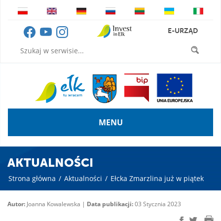
E-URZĄD
MENU
AKTUALNOŚCI
Strona główna
/
Aktualności
/
Ełcka Zmarzlina już w piątek
Autor:
Joanna Kowalewska |
Data publikacji:
03 Stycznia 2023