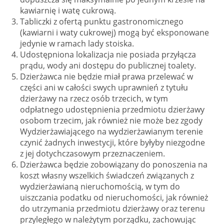
kawiarnię i watę cukrową.
Tabliczki z ofertą punktu gastronomicznego
(kawiarni i waty cukrowej) mogą być eksponowane
jedynie w ramach lady stoiska.
Udostępniona lokalizacja nie posiada przyłącza
prądu, wody ani dostępu do publicznej toalety.
Dzierżawca nie będzie miał prawa przelewać w
części ani w całości swych uprawnień z tytułu
dzierżawy na rzecz osób trzecich, w tym
odpłatnego udostępnienia przedmiotu dzierżawy
osobom trzecim, jak również nie może bez zgody
Wydzierżawiającego na wydzierżawianym terenie
czynić żadnych inwestycji, które byłyby niezgodne
z jej dotychczasowym przeznaczeniem.
Dzierżawca będzie zobowiązany do ponoszenia na
koszt własny wszelkich świadczeń związanych z
wydzierżawianą nieruchomością, w tym do
uiszczania podatku od nieruchomości, jak również
do utrzymania przedmiotu dzierżawy oraz terenu
przyległego w należytym porządku, zachowując