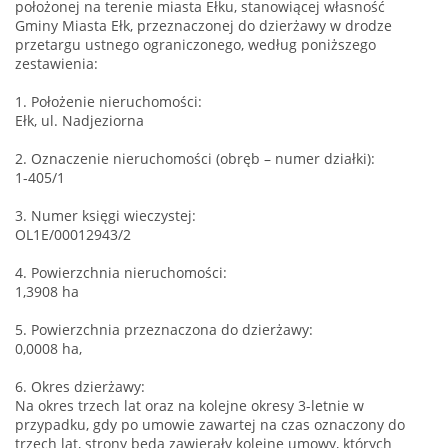
położonej na terenie miasta Ełku, stanowiącej własność
Gminy Miasta Ełk, przeznaczonej do dzierżawy w drodze
przetargu ustnego ograniczonego, według poniższego
zestawienia:
1. Położenie nieruchomości:
Ełk, ul. Nadjeziorna
2. Oznaczenie nieruchomości (obręb – numer działki):
1-405/1
3. Numer księgi wieczystej:
OL1E/00012943/2
4. Powierzchnia nieruchomości:
1,3908 ha
5. Powierzchnia przeznaczona do dzierżawy:
0,0008 ha,
6. Okres dzierżawy:
Na okres trzech lat oraz na kolejne okresy 3-letnie w
przypadku, gdy po umowie zawartej na czas oznaczony do
trzech lat, strony będą zawierały kolejne umowy, których