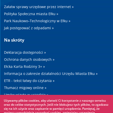
Załatw sprawy urzędowe przez internet »
Polityka Społeczna miasta Ełku »
Park Naukowo–Technologiczny w Ełku »
Jak postępować z odpadami »
Na skróty
Deklaracja dostępności »
Ochrona danych osobowych »
Ełcka Karta Rodziny 3+ »
Informacja o zakresie działalności Urzędu Miasta Ełku »
ETR - tekst łatwy do czytania »
Tłumacz migowy online »
Umów wizytę w urzędzie »
Używamy plików cookies, aby ułatwić Ci korzystanie z naszego serwisu
Drogi »
oraz do celów statystycznych. Jeśli nie blokujesz tych plików, to zgadzasz
się na ich użycie oraz zapisanie w pamięci urządzenia. Pamiętaj, że
możesz samodzielnie zarządzać cookies, zmieniając ustawienia