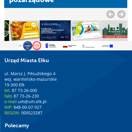
Urząd Miasta Ełku
ul. Marsz J. Piłsudskiego 4
woj. warmińsko-mazurskie
19-300 Ełk
tel.
87 73-26-000
faks
87 73-26-230
e-mail
um@um.elk.pl
NIP:
848-00-07-927
REGON:
000523287
Polecamy