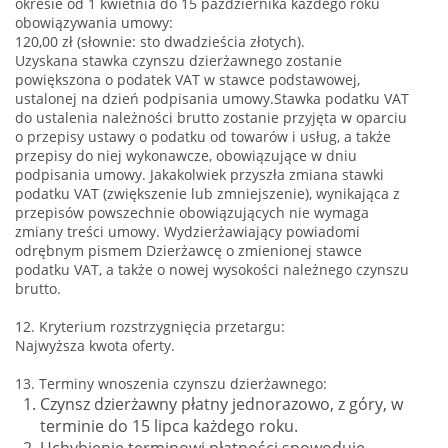
okresie od 1 kwietnia do 15 października każdego roku
obowiązywania umowy:
120,00 zł (słownie: sto dwadzieścia złotych).
Uzyskana stawka czynszu dzierżawnego zostanie
powiększona o podatek VAT w stawce podstawowej,
ustalonej na dzień podpisania umowy.Stawka podatku VAT
do ustalenia należności brutto zostanie przyjęta w oparciu
o przepisy ustawy o podatku od towarów i usług, a także
przepisy do niej wykonawcze, obowiązujące w dniu
podpisania umowy. Jakakolwiek przyszła zmiana stawki
podatku VAT (zwiększenie lub zmniejszenie), wynikająca z
przepisów powszechnie obowiązujących nie wymaga
zmiany treści umowy. Wydzierżawiający powiadomi
odrębnym pismem Dzierżawcę o zmienionej stawce
podatku VAT, a także o nowej wysokości należnego czynszu
brutto.
12. Kryterium rozstrzygnięcia przetargu:
Najwyższa kwota oferty.
13. Terminy wnoszenia czynszu dzierżawnego:
Czynsz dzierżawny płatny jednorazowo, z góry, w
terminie do 15 lipca każdego roku.