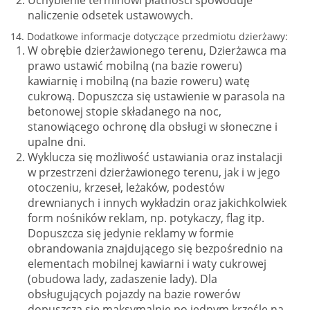
Uchybienie terminowi płatności spowoduje
naliczenie odsetek ustawowych.
​14. Dodatkowe informacje dotyczące przedmiotu dzierżawy:
W obrębie dzierżawionego terenu, Dzierżawca ma
prawo ustawić mobilną (na bazie roweru)
kawiarnię i mobilną (na bazie roweru) watę
cukrową. Dopuszcza się ustawienie w parasola na
betonowej stopie składanego na noc,
stanowiącego ochronę dla obsługi w słoneczne i
upalne dni.
Wyklucza się możliwość ustawiania oraz instalacji
w przestrzeni dzierżawionego terenu, jak i w jego
otoczeniu, krzeseł, leżaków, podestów
drewnianych i innych wykładzin oraz jakichkolwiek
form nośników reklam, np. potykaczy, flag itp.
Dopuszcza się jedynie reklamy w formie
obrandowania znajdującego się bezpośrednio na
elementach mobilnej kawiarni i waty cukrowej
(obudowa lady, zadaszenie lady). Dla
obsługujących pojazdy na bazie rowerów
dopuszcza się maksymalnie po jednym krześle na