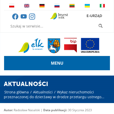
E-URZĄD
MENU
AKTUALNOŚCI
Strona główna
/
Aktualności
/
Wykaz nieruchomości
przeznaczonej do dzierżawy w drodze przetargu ustnego...
Autor:
Radosław Nasalski |
Data publikacji:
30 Stycznia 2023