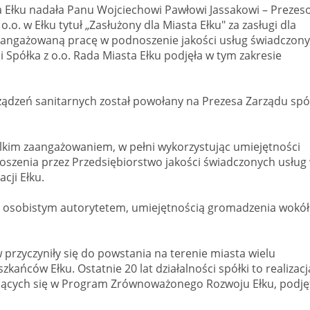
a Ełku nadała Panu Wojciechowi Pawłowi Jassakowi – Prezes
.o. w Ełku tytuł „Zasłużony dla Miasta Ełku" za zasługi dla
i zaangażowaną pracę w podnoszenie jakości usług świadczon
 Spółka z o.o. Rada Miasta Ełku podjęła w tym zakresie
ządzeń sanitarnych został powołany na Prezesa Zarządu spó
wielkim zaangażowaniem, w pełni wykorzystując umiejętności
noszenia przez Przedsiębiorstwo jakości świadczonych usług
cji Ełku.
m osobistym autorytetem, umiejętnością gromadzenia wokół
 przyczyniły się do powstania na terenie miasta wielu
kańców Ełku. Ostatnie 20 lat działalności spółki to realizacj
ujących się w Program Zrównoważonego Rozwoju Ełku, podję