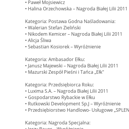
• Paweł Mojsiewicz
• Halina Orzechowska – Nagroda Białej Lilii 2011
Kategoria: Postawa Godna Naśladowania:
• Walerian Stefan Zieliński
• Nikodem Kemicer – Nagroda Białej Lilii 2011
• Alicja Śliwa
• Sebastian Kosiorek – Wyróżnienie
Kategoria: Ambasador Ełku:
• Janusz Majewski – Nagroda Białej Lilii 2011
• Mazurski Zespół Pieśni i Tańca „Ełk"
Kategoria: Przedsiębiorca Roku:
• Luxima S.A. – Nagroda Białej Lilii 2011
• Gospodarstwo Rybackie w Ełku
• Rutkowski Development Sp.J – Wyróżnienie
• Przedsiębiorstwo Handlowo- Usługowe „SPL
Kategoria: Nagroda Specjalna:
• Jerzy Bauer – Wyróżnienie