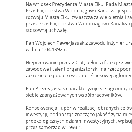
Na wniosek Prezydenta Miasta Ełku, Rada Miast
Przedsiębiorstwa Wodociągów i Kanalizacji Sp. z o
rozwoju Miasta Ełku, zwłaszcza za wieloletnią 
przez Przedsiębiorstwo Wodociągów i Kanalizacji
stosowną uchwałę.
Pan Wojciech Paweł Jassak z zawodu Inżynier ur
w dniu 1.04.1992 r.
Nieprzerwanie przez 20 lat, pełni tą funkcję z 
zawodowe i talent organizatorski, na rzecz pod
zakresie gospodarki wodno – ściekowej aglomera
Pan Prezes Jassak charakteryzuje się ogromny
siebie zaangażowanych współpracowników.
Konsekwencja i upór w realizacji obranych celów
inwestycji, podnosząc znacząco jakość życia miesz
proekologicznych działań inwestycyjnych, wpis
przez samorząd w 1993 r.