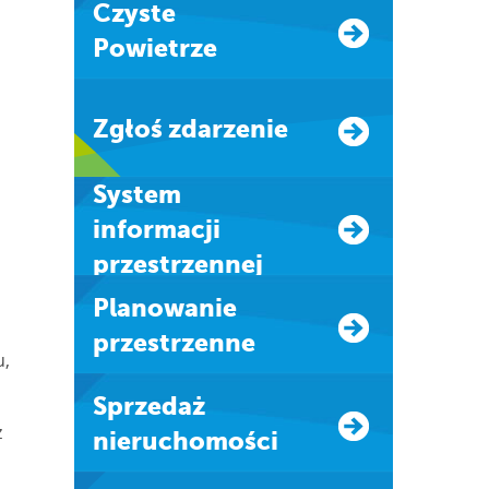
Czyste
Powietrze
Zgłoś zdarzenie
system
informacji
przestrzennej
Planowanie
u
przestrzenne
u,
Sprzedaż
z
nieruchomości