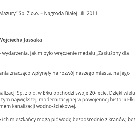
ury" Sp. Z o.o. – Nagroda Białej Lilii 2011
Wojciecha Jassaka
 wydarzenia, jakim było wręczenie medalu „Zasłużony dla
nania znacząco wpłynęły na rozwój naszego miasta, na jego
acji Sp. z o.o. w Ełku obchodzi swoje 20-lecie. Dzięki wiel
tym największej, modernizacyjnej w powojennej historii Ełk
mem kanalizacji wodno-ściekowej.
że ich mieszkańcy mogą pić wodę bezpośrednio z kranów, be