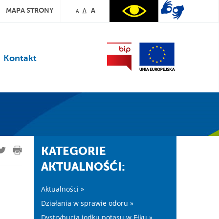
MAPA STRONY
A
A
A
Kontakt
KATEGORIE
AKTUALNOŚĆI:
Aktualności »
Działania w sprawie odoru »
Dystrybucja jodku potasu w Ełku »