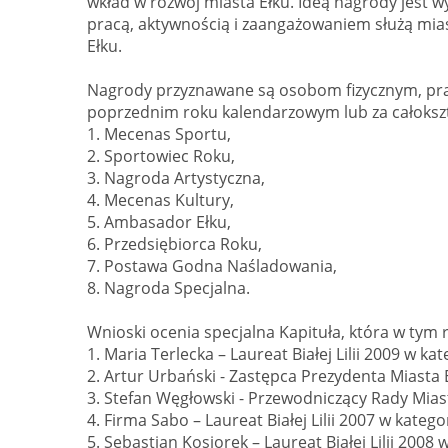
wkład w rozwój miasta Ełku. Ideą nagrody jest 
pracą, aktywnością i zaangażowaniem służą mia
Ełku.
Nagrody przyznawane są osobom fizycznym, pr
poprzednim roku kalendarzowym lub za całokształ
1. Mecenas Sportu,
2. Sportowiec Roku,
3. Nagroda Artystyczna,
4. Mecenas Kultury,
5. Ambasador Ełku,
6. Przedsiębiorca Roku,
7. Postawa Godna Naśladowania,
8. Nagroda Specjalna.
Wnioski ocenia specjalna Kapituła, która w tym 
1. Maria Terlecka – Laureat Białej Lilii 2009 w k
2. Artur Urbański - Zastępca Prezydenta Miasta 
3. Stefan Węgłowski - Przewodniczący Rady Miast
4. Firma Sabo – Laureat Białej Lilii 2007 w kateg
5. Sebastian Kosiorek – Laureat Białej Lilii 2008