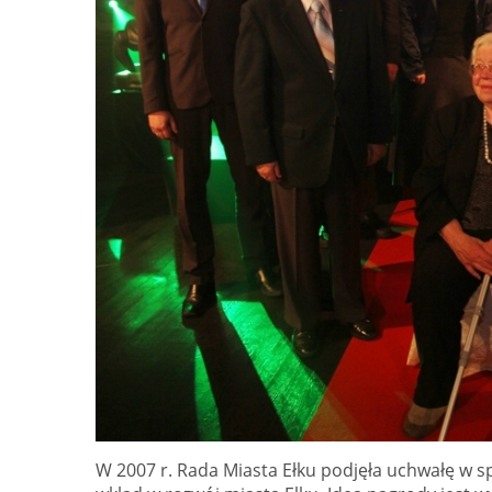
W 2007 r. Rada Miasta Ełku podjęła uchwałę w sp