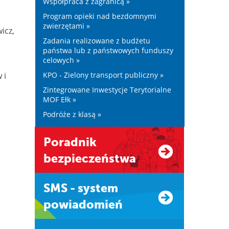
Współpraca z zagranicą »
Program opieki nad bezdomnymi
zwierzętami »
icz,
Zadania realizowane z budżetu
państwa lub z państwowych funduszy
celowych »
 i
KPO - Zielony transport publiczny »
Zintegrowane Inwestycje Terytorialne
MOF Ełk »
Podróże z klasą »
Poradnik
bezpieczeństwa
SMS - system
powiadomień