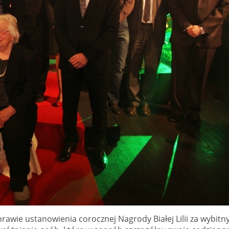
rawie ustanowienia corocznej Nagrody Białej Lilii za wybitn