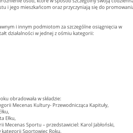
wyróżnienie osób, które w sposób szczególny swoją codzienn
stu i jego mieszkańcom oraz przyczyniają się do promowani
awnym i innym podmiotom za szczególne osiągnięcia w
t działalności w jednej z ośmiu kategorii:
roku obradowała w składzie:
ategorii Mecenas Kultury- Przewodnicząca Kapituły,
Ełku,
a Ełku,
orii Mecenas Sportu – przedstawiciel: Karol Jabłoński,
 w kategorii Sportowiec Roku,