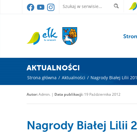
Stro
AKTUALNOŚCI
Strona główna
/
Aktualności
/
Nagrody Białej Lilii 2
Autor:
Admin. |
Data publikacji:
19 Października 2012
Nagrody Białej Lilii