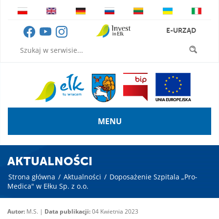
E-URZĄD
MENU
AKTUALNOŚCI
Strona główna
/
Aktualności
/
Doposażenie Szpitala „Pro-
Medica" w Ełku Sp. z o.o.
Autor:
M.S. |
Data publikacji:
04 Kwietnia 2023