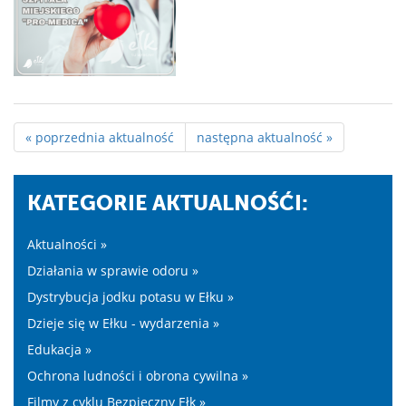
« poprzednia aktualność
następna aktualność »
KATEGORIE AKTUALNOŚĆI:
Aktualności »
Działania w sprawie odoru »
Dystrybucja jodku potasu w Ełku »
Dzieje się w Ełku - wydarzenia »
Edukacja »
Ochrona ludności i obrona cywilna »
Filmy z cyklu Bezpieczny Ełk »