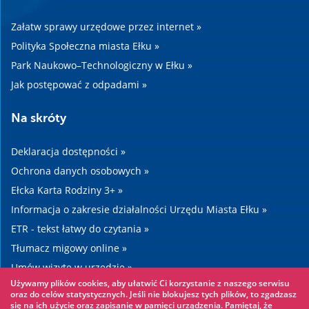
Załatw sprawy urzędowe przez internet »
Polityka Społeczna miasta Ełku »
Park Naukowo–Technologiczny w Ełku »
Jak postępować z odpadami »
Na skróty
Deklaracja dostępności »
Ochrona danych osobowych »
Ełcka Karta Rodziny 3+ »
Informacja o zakresie działalności Urzędu Miasta Ełku »
ETR - tekst łatwy do czytania »
Tłumacz migowy online »
Umów wizytę w urzędzie »
Używamy plików cookies, aby ułatwić Ci korzystanie z naszego serwisu
Drogi »
oraz do celów statystycznych. Jeśli nie blokujesz tych plików, to zgadzasz
się na ich użycie oraz zapisanie w pamięci urządzenia. Pamiętaj, że