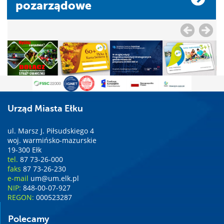
pozarządowe
Urząd Miasta Ełku
ul. Marsz J. Piłsudskiego 4
woj. warmińsko-mazurskie
19-300 Ełk
tel.
87 73-26-000
faks
87 73-26-230
e-mail
um@um.elk.pl
NIP:
848-00-07-927
REGON:
000523287
Polecamy