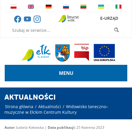
E-URZĄD
MENU
AKTUALNOŚCI
Strona główna
/
Aktualności
/
Widowisko taneczno–
muzyczne w Ełckim Centrum Kultury
Autor:
Izabela Kołowska |
Data publikacji:
25 Kwietnia 2023