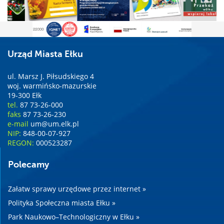
Urząd Miasta Ełku
ul. Marsz J. Piłsudskiego 4
woj. warmińsko-mazurskie
19-300 Ełk
tel.
87 73-26-000
faks
87 73-26-230
e-mail
um@um.elk.pl
NIP:
848-00-07-927
REGON:
000523287
Polecamy
Załatw sprawy urzędowe przez internet »
Polityka Społeczna miasta Ełku »
Park Naukowo–Technologiczny w Ełku »