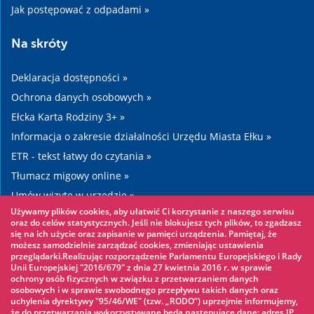
Jak postępować z odpadami »
Na skróty
Deklaracja dostępności »
Ochrona danych osobowych »
Ełcka Karta Rodziny 3+ »
Informacja o zakresie działalności Urzędu Miasta Ełku »
ETR - tekst łatwy do czytania »
Tłumacz migowy online »
Umów wizytę w urzędzie »
Używamy plików cookies, aby ułatwić Ci korzystanie z naszego serwisu
Drogi »
oraz do celów statystycznych. Jeśli nie blokujesz tych plików, to zgadzasz
się na ich użycie oraz zapisanie w pamięci urządzenia. Pamiętaj, że
możesz samodzielnie zarządzać cookies, zmieniając ustawienia
Warto zobaczyć
przeglądarki.Realizując rozporządzenie Parlamentu Europejskiego i Rady
Unii Europejskiej "2016/679" z dnia 27 kwietnia 2016 r. w sprawie
ochrony osób fizycznych w związku z przetwarzaniem danych
Park linowy »
osobowych i w sprawie swobodnego przepływu takich danych oraz
uchylenia dyrektywy "95/46/WE" (tzw. „RODO”) uprzejmie informujemy,
Park Wodny »
że do przetwarzania wykorzystywane będą następujące dane: adres IP