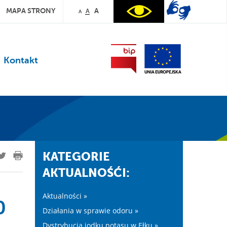
MAPA STRONY
A
A
A
Kontakt
KATEGORIE
AKTUALNOŚĆI:
Aktualności »
0
Działania w sprawie odoru »
Dystrybucja jodku potasu w Ełku »