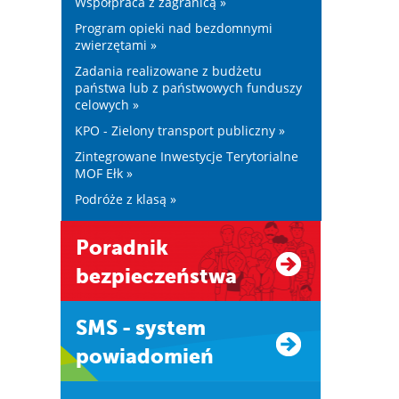
Współpraca z zagranicą »
Program opieki nad bezdomnymi
zwierzętami »
Zadania realizowane z budżetu
państwa lub z państwowych funduszy
celowych »
KPO - Zielony transport publiczny »
Zintegrowane Inwestycje Terytorialne
MOF Ełk »
Podróże z klasą »
Poradnik
bezpieczeństwa
SMS - system
powiadomień