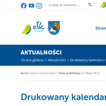
Stro
AKTUALNOŚCI
Strona główna
/
Aktualności
/
Drukowany kalendarz 
Autor:
Joanna Kowalewska |
Data publikacji:
22 Maja 2023
Drukowany kalendar