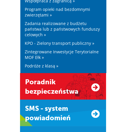
Współpraca z zagranicą »
Program opieki nad bezdomnymi
zwierzętami »
Zadania realizowane z budżetu
państwa lub z państwowych funduszy
celowych »
KPO - Zielony transport publiczny »
Zintegrowane Inwestycje Terytorialne
MOF Ełk »
Podróże z klasą »
Poradnik
bezpieczeństwa
SMS - system
powiadomień