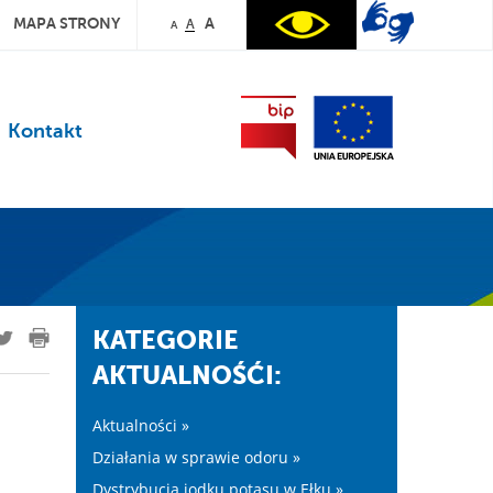
MAPA STRONY
A
A
A
Kontakt
KATEGORIE
AKTUALNOŚĆI:
Aktualności »
Działania w sprawie odoru »
Dystrybucja jodku potasu w Ełku »