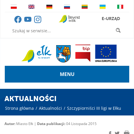
E-URZĄD
MENU
AKTUALNOŚCI
Strona główna
/
Aktualności
/
Szczypiorniści III ligi w Ełku
Autor:
Miasto Ełk |
Data publikacji:
04 Listopada 2015