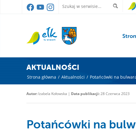
Stro
AKTUALNOŚCI
Strona główna
/
Aktualności
/
Potańcówki na bulwar
Autor:
Izabela Kołowska |
Data publikacji:
28 Czerwca 2023
Potańcówki na bulw