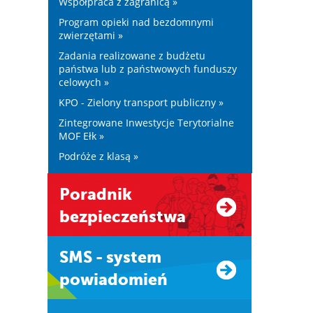
Współpraca z zagranicą »
Program opieki nad bezdomnymi
zwierzętami »
Zadania realizowane z budżetu
państwa lub z państwowych funduszy
celowych »
KPO - Zielony transport publiczny »
Zintegrowane Inwestycje Terytorialne
MOF Ełk »
Podróże z klasą »
Poradnik
bezpieczeństwa
SMS - system
powiadomień