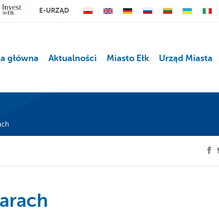
E-URZĄD
na główna
Aktualności
Miasto Ełk
Urząd Miasta
ach
arach