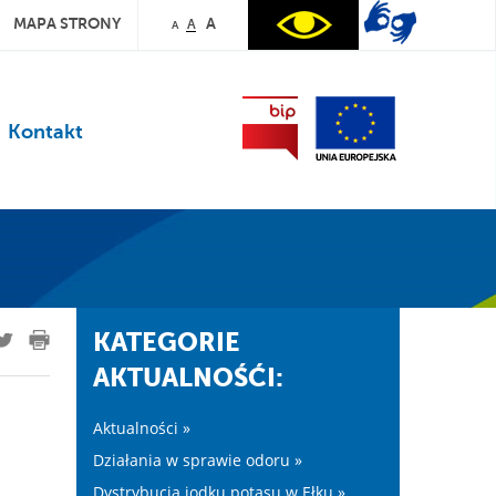
MAPA STRONY
A
A
A
Kontakt
KATEGORIE
AKTUALNOŚĆI:
Aktualności »
Działania w sprawie odoru »
Dystrybucja jodku potasu w Ełku »