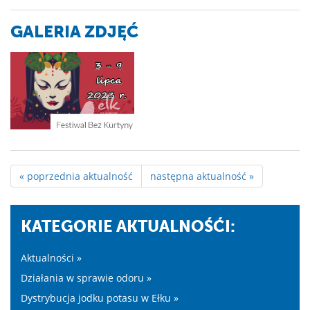
GALERIA ZDJĘĆ
« poprzednia aktualność
następna aktualność »
KATEGORIE AKTUALNOŚĆI:
Aktualności »
Działania w sprawie odoru »
Dystrybucja jodku potasu w Ełku »