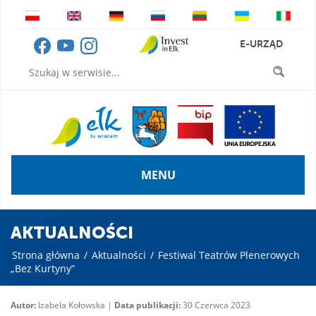
E-URZĄD
MENU
AKTUALNOŚCI
Strona główna
/
Aktualności
/
Festiwal Teatrów Plenerowych
„Bez Kurtyny”
Autor:
Izabela Kołowska |
Data publikacji:
30 Czerwca 2023