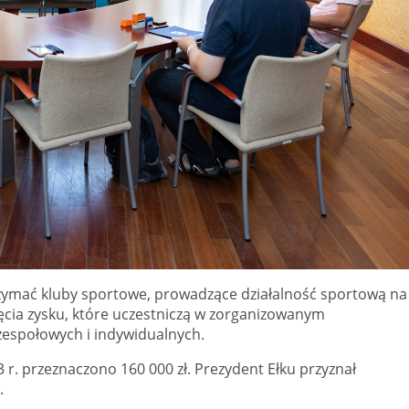
zymać kluby sportowe, prowadzące działalność sportową na
nięcia zysku, które uczestniczą w zorganizowanym
espołowych i indywidualnych.
3 r. przeznaczono 160 000 zł. Prezydent Ełku przyznał
.