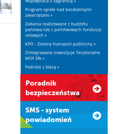
Współpraca z zagranicą »
Program opieki nad bezdomnymi
zwierzętami »
Zadania realizowane z budżetu
państwa lub z państwowych funduszy
celowych »
KPO - Zielony transport publiczny »
Zintegrowane Inwestycje Terytorialne
MOF Ełk »
Podróże z klasą »
Poradnik
bezpieczeństwa
SMS - system
powiadomień