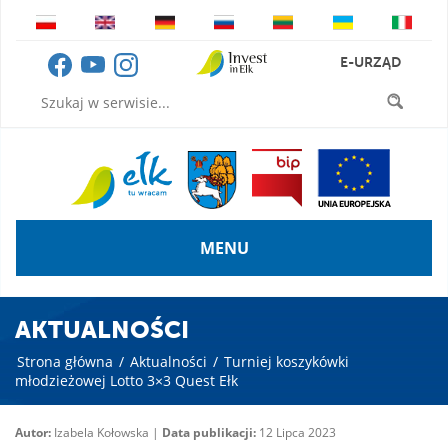
E-URZĄD
MENU
AKTUALNOŚCI
Strona główna
/
Aktualności
/
Turniej koszykówki
młodzieżowej Lotto 3×3 Quest Ełk
Autor:
Izabela Kołowska |
Data publikacji:
12 Lipca 2023