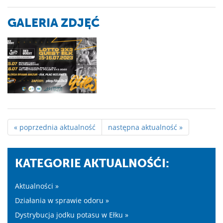
GALERIA ZDJĘĆ
« poprzednia aktualność
następna aktualność »
KATEGORIE AKTUALNOŚĆI:
Aktualności »
Działania w sprawie odoru »
Dystrybucja jodku potasu w Ełku »