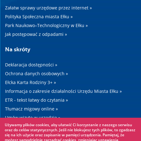
Załatw sprawy urzędowe przez internet »
Polityka Społeczna miasta Ełku »
Park Naukowo–Technologiczny w Ełku »
Jak postępować z odpadami »
Na skróty
Deklaracja dostępności »
Ochrona danych osobowych »
Ełcka Karta Rodziny 3+ »
Informacja o zakresie działalności Urzędu Miasta Ełku »
ETR - tekst łatwy do czytania »
Tłumacz migowy online »
Umów wizytę w urzędzie »
Używamy plików cookies, aby ułatwić Ci korzystanie z naszego serwisu
Drogi »
oraz do celów statystycznych. Jeśli nie blokujesz tych plików, to zgadzasz
się na ich użycie oraz zapisanie w pamięci urządzenia. Pamiętaj, że
możesz samodzielnie zarządzać cookies, zmieniając ustawienia