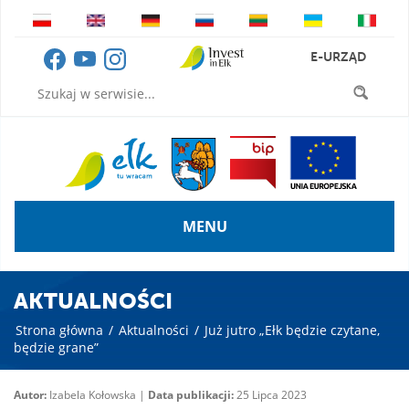
E-URZĄD
MENU
AKTUALNOŚCI
Strona główna
/
Aktualności
/
Już jutro „Ełk będzie czytane,
będzie grane”
Autor:
Izabela Kołowska |
Data publikacji:
25 Lipca 2023