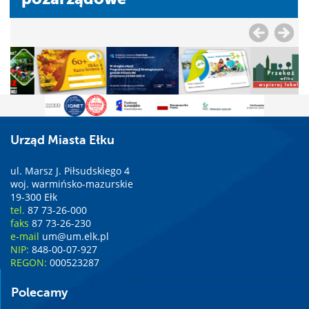
Urząd Miasta Ełku
ul. Marsz J. Piłsudskiego 4
woj. warmińsko-mazurskie
19-300 Ełk
tel.
87 73-26-000
faks
87 73-26-230
e-mail
um@um.elk.pl
NIP:
848-00-07-927
REGON:
000523287
Polecamy